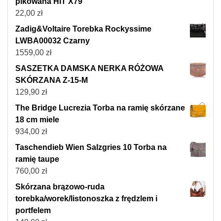
pikowana HIT X79
22,00
zł
Zadig&Voltaire Torebka Rockyssime
LWBA00032 Czarny
1559,00
zł
SASZETKA DAMSKA NERKA RÓŻOWA
SKÓRZANA Z-15-M
129,90
zł
The Bridge Lucrezia Torba na ramię skórzane
18 cm miele
934,00
zł
Taschendieb Wien Salzgries 10 Torba na
ramię taupe
760,00
zł
Skórzana brązowo-ruda
torebka/worek/listonoszka z frędzlem i
portfelem