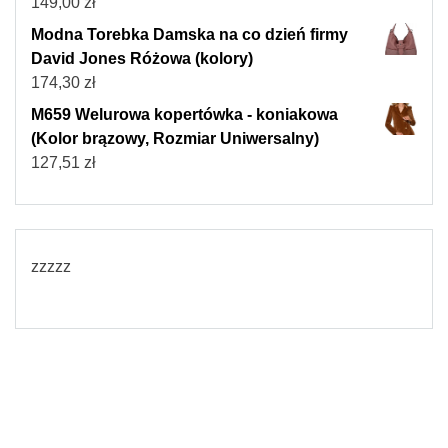
149,00
zł
Modna Torebka Damska na co dzień firmy
David Jones Różowa (kolory)
174,30
zł
M659 Welurowa kopertówka - koniakowa
(Kolor brązowy, Rozmiar Uniwersalny)
127,51
zł
zzzzz