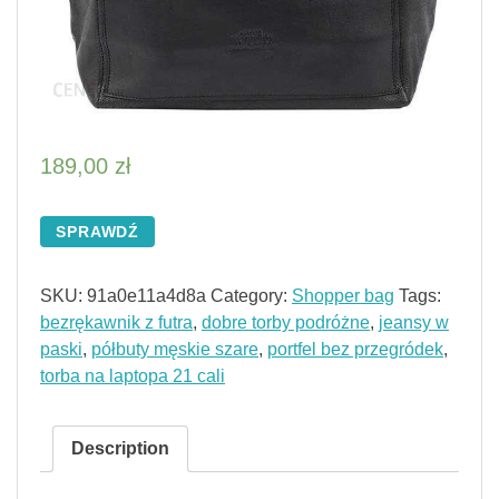
189,00
zł
SPRAWDŹ
SKU:
91a0e11a4d8a
Category:
Shopper bag
Tags:
bezrękawnik z futra
,
dobre torby podróżne
,
jeansy w
paski
,
półbuty męskie szare
,
portfel bez przegródek
,
torba na laptopa 21 cali
Description