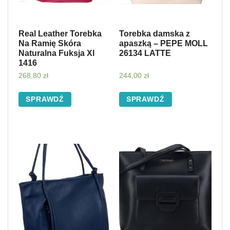
Real Leather Torebka
Torebka damska z
Na Ramię Skóra
apaszką – PEPE MOLL
Naturalna Fuksja Xl
26134 LATTE
1416
268,80
zł
244,00
zł
SPRAWDŹ
SPRAWDŹ