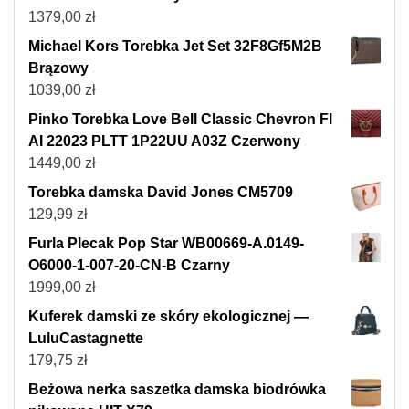
1379,00
zł
Michael Kors Torebka Jet Set 32F8Gf5M2B
Brązowy
1039,00
zł
Pinko Torebka Love Bell Classic Chevron Fl
AI 22023 PLTT 1P22UU A03Z Czerwony
1449,00
zł
Torebka damska David Jones CM5709
129,99
zł
Furla Plecak Pop Star WB00669-A.0149-
O6000-1-007-20-CN-B Czarny
1999,00
zł
Kuferek damski ze skóry ekologicznej —
LuluCastagnette
179,75
zł
Beżowa nerka saszetka damska biodrówka