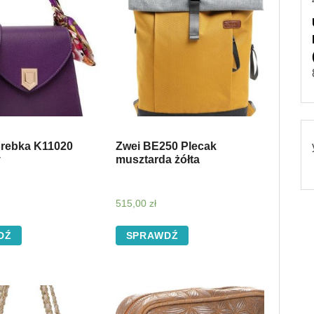
orebka K11020
Zwei BE250 Plecak
y
musztarda żółta
515,00
zł
DŹ
SPRAWDŹ