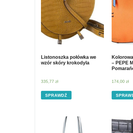
Listonoszka połówka we
Kolorowa
wzór skóry krokodyla
– PEPE 
Pomarań
335,77
zł
174,00
zł
SPRAWDŹ
SPRAW