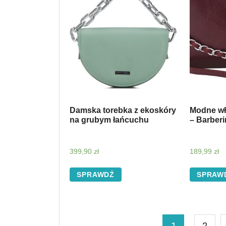
Damska torebka z ekoskóry
Modne wło
na grubym łańcuchu
– Barberi
399,90
zł
189,99
zł
SPRAWDŹ
SPRAW
1
2