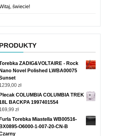
Witaj, świecie!
PRODUKTY
Torebka ZADIG&VOLTAIRE - Rock
Nano Novel Polished LWBA00075
Sunset
1239,00
zł
Plecak COLUMBIA COLUMBIA TREK
18L BACKPA 1997401554
169,99
zł
Furla Torebka Miastella WB00516-
BX0895-O6000-1-007-20-CN-B
Czarny