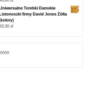
40,00
zł
Uniwersalne Torebki Damskie
Listonoszki firmy David Jones Żółta
(kolory)
83,30
zł
yyyyy