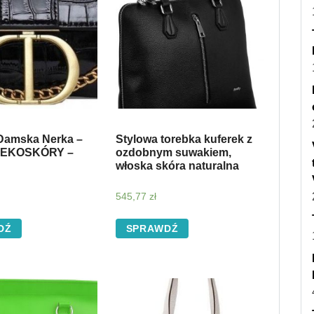
Damska Nerka –
Stylowa torebka kuferek z
 EKOSKÓRY –
ozdobnym suwakiem,
włoska skóra naturalna
545,77
zł
DŹ
SPRAWDŹ