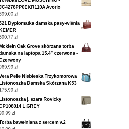
Torebka LOVE MOSCHINO -
JC4278PP0EKR110A Avorio
699,00
zł
521 Dyplomatka damska pasy-wiśnia
KEMER
590,77
zł
Mcklein Oak Grove skórzana torba
damska na laptopa 15,4" czerwona -
Czerwony
969,99
zł
Vera Pelle Niebieska Trzykomorowa
Listonoszka Damska Skórzana K53
175,99
zł
Listonoszka j. szara Rovicky
CP108014 L.GREY
99,99
zł
Torba bawełniana z sercem v.2