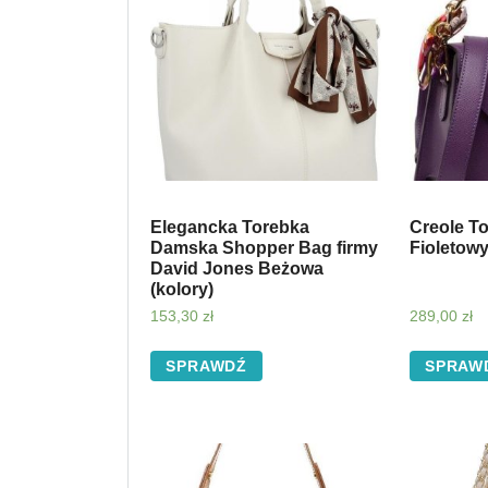
Elegancka Torebka
Creole T
Damska Shopper Bag firmy
Fioletow
David Jones Beżowa
(kolory)
153,30
zł
289,00
zł
SPRAWDŹ
SPRAW