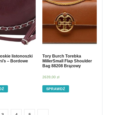
skie listonoszki
Tory Burch Torebka
ni’s – Bordowe
MillerSmall Flap Shoulder
Bag 88208 Brązowy
2639,00
zł
DŹ
SPRAWDŹ
3
4
5
→