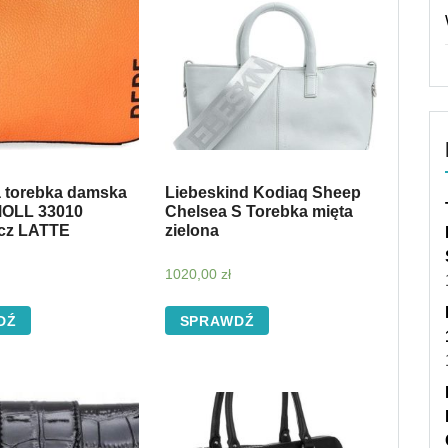
 torebka damska
Liebeskind Kodiaq Sheep
MOLL 33010
Chelsea S Torebka mięta
cz LATTE
zielona
1020,00
zł
DŹ
SPRAWDŹ