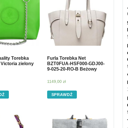
ality Torebka
Furla Torebka Net
Victoria zielony
BZT0FUA-HSF000-GDJ00-
9-025-20-RO-B Beżowy
1149,00
zł
DŹ
SPRAWDŹ