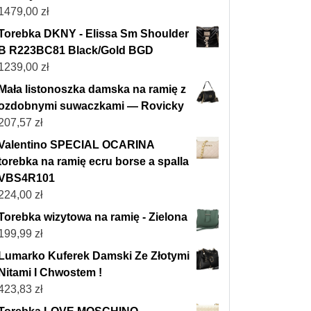
1479,00
zł
Torebka DKNY - Elissa Sm Shoulder
B R223BC81 Black/Gold BGD
1239,00
zł
Mała listonoszka damska na ramię z
ozdobnymi suwaczkami — Rovicky
207,57
zł
Valentino SPECIAL OCARINA
torebka na ramię ecru borse a spalla
VBS4R101
224,00
zł
Torebka wizytowa na ramię - Zielona
199,99
zł
Lumarko Kuferek Damski Ze Złotymi
Nitami I Chwostem !
423,83
zł