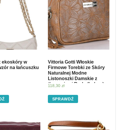
z ekoskóry w
Vittoria Gotti Włoskie
wzór na łańcuszku
Firmowe Torebki ze Skóry
Naturalnej Modne
Listonoszki Damskie z
tłoczeniami Rude (kolory)
118,30
zł
DŹ
SPRAWDŹ