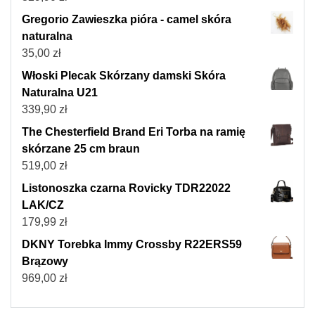
Gregorio Zawieszka pióra - camel skóra
naturalna
35,00
zł
Włoski Plecak Skórzany damski Skóra
Naturalna U21
339,90
zł
The Chesterfield Brand Eri Torba na ramię
skórzane 25 cm braun
519,00
zł
Listonoszka czarna Rovicky TDR22022
LAK/CZ
179,99
zł
DKNY Torebka Immy Crossby R22ERS59
Brązowy
969,00
zł