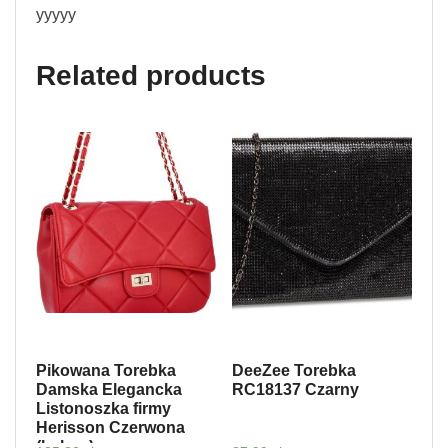
yyyyy
Related products
Pikowana Torebka
DeeZee Torebka
Damska Elegancka
RC18137 Czarny
Listonoszka firmy
Herisson Czerwona
(kolory)