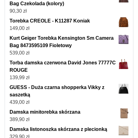
Bag Czekolada (kolory)
90,30
zł
Torebka CREOLE - K11287 Koniak
149,00
zł
Kurt Geiger Torebka Kensington Sm Camera
Bag 8473595109 Fioletowy
539,00
zł
Torba damska czerwona David Jones 77777C
ROUGE
139,99
zł
GUESS - Duża czarna shopperka Vikky z
saszetką
439,00
zł
Damska minitorebka skórzana
389,90
zł
Damska listonoszka skórzana z plecionką
329,90
zł