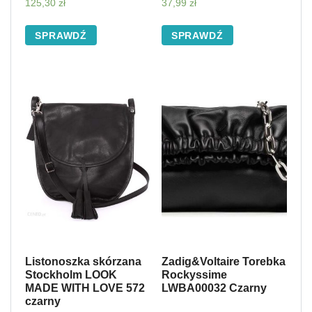
125,30
zł
37,99
zł
SPRAWDŹ
SPRAWDŹ
Listonoszka skórzana
Zadig&Voltaire Torebka
Stockholm LOOK
Rockyssime
MADE WITH LOVE 572
LWBA00032 Czarny
czarny