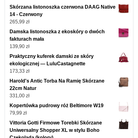
Skórzana listonoszka czerwona DAAG Native
14 - Czerwony
265,99
zł
Damska listonoszka z ekoskóry o dwóch
fakturach mała
139,90
zł
Praktyczny kuferek damski ze skóry
ekologicznej — LuluCastagnette
173,33
zł
Harold's Antic Torba Na Ramię Skórzane
22cm Natur
331,00
zł
Kopertówka pudrowy róż Beltimore W19
79,99
zł
Vittoria Gotti Firmowe Torebki Skórzane
Uniwersalny Shopper XL w stylu Boho
Czekolada (kolory)