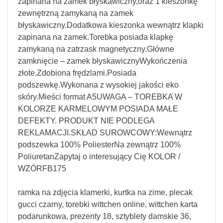
zapinana na zamek błyskawiczny,oraz 1 kieszonkę
zewnętrzną zamykaną na zamek
błyskawiczny.Dodatkowa kieszonka wewnątrz klapki
zapinana na zamek.Torebka posiada klapkę
zamykaną na zatrzask magnetyczny.Główne
zamknięcie – zamek błyskawicznyWykończenia
złote.Zdobiona frędzlami.Posiada
podszewkę.Wykonana z wysokiej jakości eko
skóry.Mieści format A5UWAGA – TOREBKA W
KOLORZE KARMELOWYM POSIADA MAŁE
DEFEKTY. PRODUKT NIE PODLEGA
REKLAMACJI.SKŁAD SUROWCOWY:Wewnątrz
podszewka 100% PoliesterNa zewnątrz 100%
PoliuretanZapytaj o interesujący Cię KOLOR /
WZÓRFB175
ramka na zdjęcia klamerki, kurtka na zime, plecak
gucci czarny, torebki wittchen online, wittchen karta
podarunkowa, prezenty 18, sztyblety damskie 36,