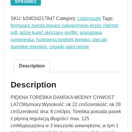
SPRAWDŹ
SKU:
b2d02d2178d7
Category:
Listonoszki
Tags:
formularz zwrotu towaru zakupionego przez internet
pdf
,
gdzie kupić skórzany portfel
,
granatowa
ramoneska
,
hurtownia torebek bielsko
,
plecaki
damskie miejskie
,
zegarki gant opinie
Description
Description
PIĘKNA TOREBKA DAMSKA MODNY CHWOST
LATOWymiary:Wysokość: ok 22 cmSzerokość: ok 28
cmSzerokość dna: 8 cmOpis: Torebka posiada pasek
z płynną regulacją długości: max. 125
cmWyposażona w 3 kieszonki wewnętrzne, w tym 1