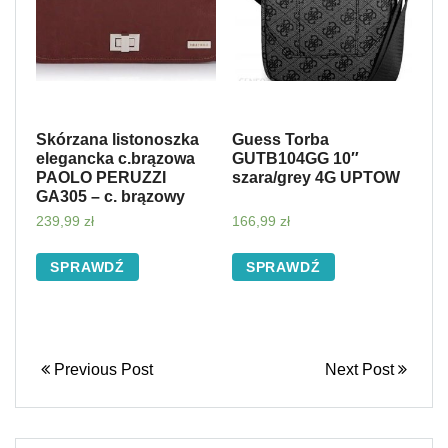
Skórzana listonoszka
Guess Torba
elegancka c.brązowa
GUTB104GG 10″
PAOLO PERUZZI
szara/grey 4G UPTOW
GA305 – c. brązowy
239,99
zł
166,99
zł
SPRAWDŹ
SPRAWDŹ
Previous Post
Next Post