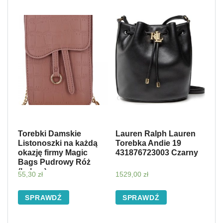
Torebki Damskie
Lauren Ralph Lauren
Listonoszki na każdą
Torebka Andie 19
okazję firmy Magic
431876723003 Czarny
Bags Pudrowy Róż
(kolory)
55,30
zł
1529,00
zł
SPRAWDŹ
SPRAWDŹ