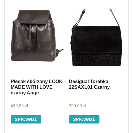
Plecak skórzany LOOK
Desigual Torebka
MADE WITH LOVE
22SAXL01 Czarny
czarny Ange
439,99
zł
399,00
zł
SPRAWDŹ
SPRAWDŹ