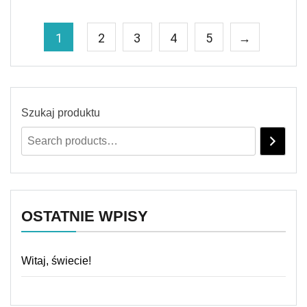
1
2
3
4
5
→
Szukaj produktu
OSTATNIE WPISY
Witaj, świecie!