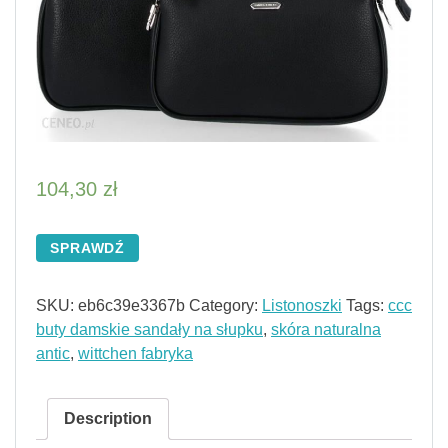
104,30
zł
SPRAWDŹ
SKU:
eb6c39e3367b
Category:
Listonoszki
Tags:
ccc
buty damskie sandały na słupku
,
skóra naturalna
antic
,
wittchen fabryka
Description