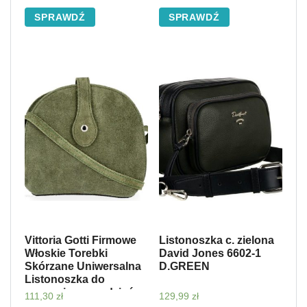
SPRAWDŹ
SPRAWDŹ
Vittoria Gotti Firmowe
Listonoszka c. zielona
Włoskie Torebki
David Jones 6602-1
Skórzane Uniwersalna
D.GREEN
Listonoszka do
noszenia na co dzień
111,30
zł
129,99
zł
Zielona (kolory)