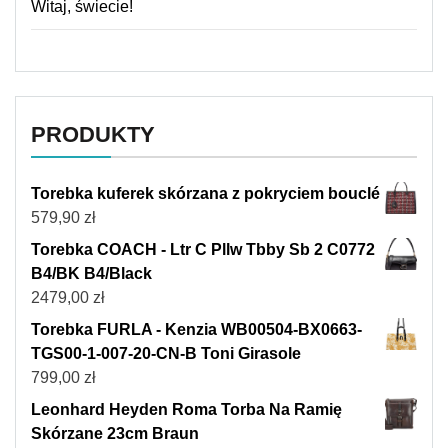
Witaj, świecie!
PRODUKTY
Torebka kuferek skórzana z pokryciem bouclé
579,90
zł
Torebka COACH - Ltr C Pllw Tbby Sb 2 C0772
B4/BK B4/Black
2479,00
zł
Torebka FURLA - Kenzia WB00504-BX0663-
TGS00-1-007-20-CN-B Toni Girasole
799,00
zł
Leonhard Heyden Roma Torba Na Ramię
Skórzane 23cm Braun