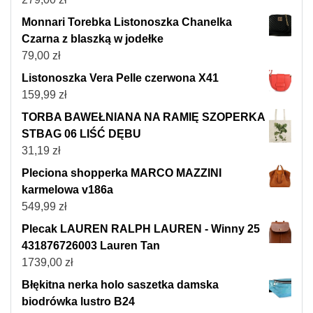
Monnari Torebka Listonoszka Chanelka
Czarna z blaszką w jodełke
79,00
zł
Listonoszka Vera Pelle czerwona X41
159,99
zł
TORBA BAWEŁNIANA NA RAMIĘ SZOPERKA
STBAG 06 LIŚĆ DĘBU
31,19
zł
Pleciona shopperka MARCO MAZZINI
karmelowa v186a
549,99
zł
Plecak LAUREN RALPH LAUREN - Winny 25
431876726003 Lauren Tan
1739,00
zł
Błękitna nerka holo saszetka damska
biodrówka lustro B24