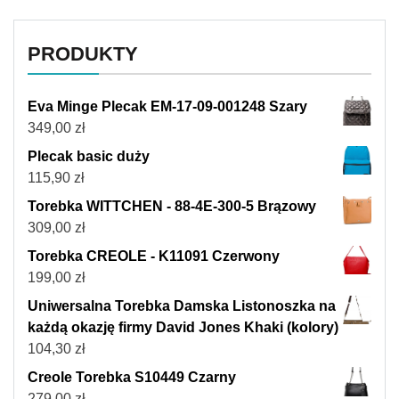
PRODUKTY
Eva Minge Plecak EM-17-09-001248 Szary
349,00
zł
Plecak basic duży
115,90
zł
Torebka WITTCHEN - 88-4E-300-5 Brązowy
309,00
zł
Torebka CREOLE - K11091 Czerwony
199,00
zł
Uniwersalna Torebka Damska Listonoszka na
każdą okazję firmy David Jones Khaki (kolory)
104,30
zł
Creole Torebka S10449 Czarny
279,00
zł