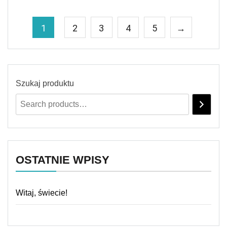
1
2
3
4
5
→
Szukaj produktu
OSTATNIE WPISY
Witaj, świecie!