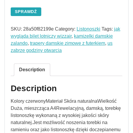
SPRAWDŹ
SKU:
28a50f82199e
Category:
Listonoszki
Tags:
jak
wygląda bilet lotniczy wizzair
,
kamizelki damskie
zalando
,
trapery damskie zimowe z futerkiem
,
us
zabrze godziny otwarcia
Description
Description
Kolory czerwonyMateriał Skóra naturalnaWielkość
Duża, mieszcząca A4Rewelacyjną, damską, torebkę
listonoszkę wykonaną z wysokiej jakości skóry
naturalnej.Jest możliwość noszenia torebki na
ramieniu oraz jako listonoszkę dzięki doczepianemu