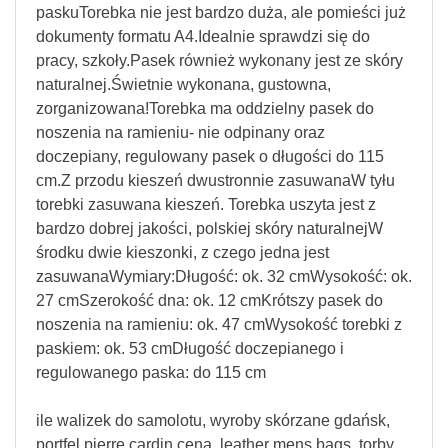
paskuTorebka nie jest bardzo duża, ale pomieści już
dokumenty formatu A4.Idealnie sprawdzi się do
pracy, szkoły.Pasek również wykonany jest ze skóry
naturalnej.Świetnie wykonana, gustowna,
zorganizowana!Torebka ma oddzielny pasek do
noszenia na ramieniu- nie odpinany oraz
doczepiany, regulowany pasek o długości do 115
cm.Z przodu kieszeń dwustronnie zasuwanaW tyłu
torebki zasuwana kieszeń. Torebka uszyta jest z
bardzo dobrej jakości, polskiej skóry naturalnejW
środku dwie kieszonki, z czego jedna jest
zasuwanaWymiary:Długość: ok. 32 cmWysokość: ok.
27 cmSzerokość dna: ok. 12 cmKrótszy pasek do
noszenia na ramieniu: ok. 47 cmWysokość torebki z
paskiem: ok. 53 cmDługość doczepianego i
regulowanego paska: do 115 cm
ile walizek do samolotu, wyroby skórzane gdańsk,
portfel pierre cardin cena, leather mens bags, torby