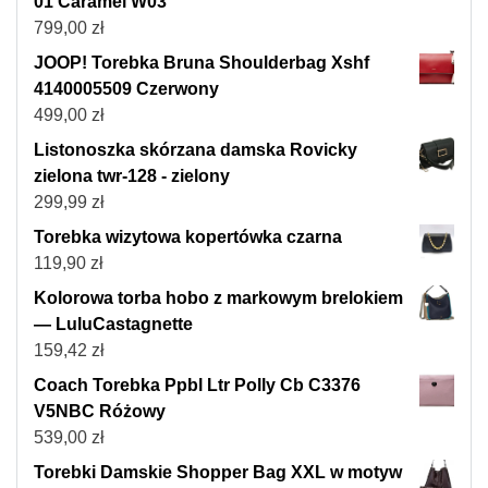
01 Caramel W03
799,00
zł
JOOP! Torebka Bruna Shoulderbag Xshf
4140005509 Czerwony
499,00
zł
Listonoszka skórzana damska Rovicky
zielona twr-128 - zielony
299,99
zł
Torebka wizytowa kopertówka czarna
119,90
zł
Kolorowa torba hobo z markowym brelokiem
— LuluCastagnette
159,42
zł
Coach Torebka Ppbl Ltr Polly Cb C3376
V5NBC Różowy
539,00
zł
Torebki Damskie Shopper Bag XXL w motyw