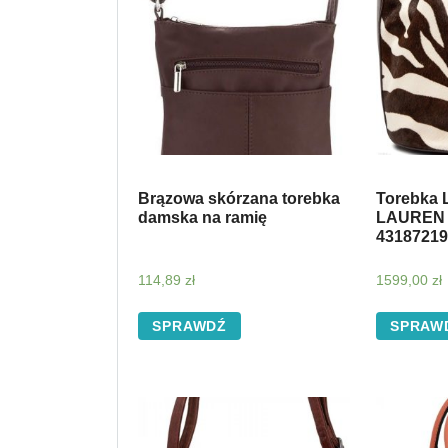
Brązowa skórzana torebka
Torebka
damska na ramię
LAUREN –
43187219
114,89
zł
1599,00
zł
SPRAWDŹ
SPRAW