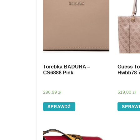
Torebka BADURA –
Guess To
CS6888 Pink
Hwbb78 
296,99
zł
519,00
zł
SPRAWDŹ
SPRAW