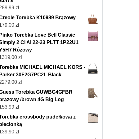
s147s
289,99
zł
Creole Torebka K10989 Brązowy
179,00
zł
Pinko Torebka Love Bell Classic
Simply 2 Cl AI 22-23 PLTT 1P22U1
Y5H7 Różowy
1319,00
zł
Torebka MICHAEL MICHAEL KORS -
Parker 30F2G7PC2L Black
2279,00
zł
Guess Torebka GUWBG4GFBR
brązowy /brown 4G Big Log
153,99
zł
Torebka crossbody pudełkowa z
plecionką
139,90
zł