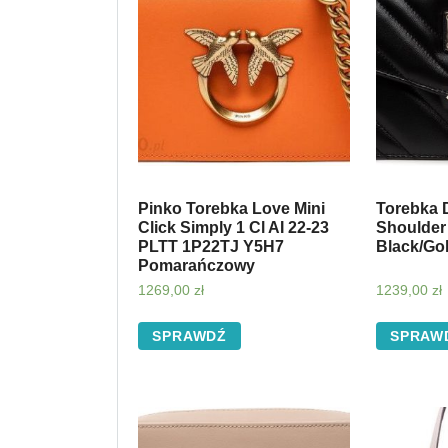
Pinko Torebka Love Mini
Torebka 
Click Simply 1 Cl AI 22-23
Shoulder
PLTT 1P22TJ Y5H7
Black/Go
Pomarańczowy
1269,00
zł
1239,00
zł
SPRAWDŹ
SPRAW