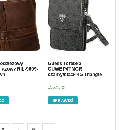
łodzieżowy
Guess Torebka
rązowy Rlb-9609-
GUWBP4TMGR
wn
czarny/black 4G Triangle
156,99
zł
DŹ
SPRAWDŹ
3
4
5
→