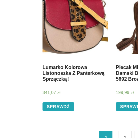
Lumarko Kolorowa
Plecak M
Listonoszka Z Panterkową
Damski B
Sprzączką !
5692 Bro
341,07
zł
199,99
zł
SPRAWDŹ
SPRAW
1
2