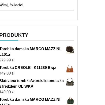
Witaj, świecie!
PRODUKTY
Torebka damska MARCO MAZZINI
L101a
279,99
zł
Torebka CREOLE - K11289 Brąz
449,00
zł
Skórzana torebka/worek/listonoszka
z frędzlem OLIWKA
149,00
zł
Torebka damska MARCO MAZZINI