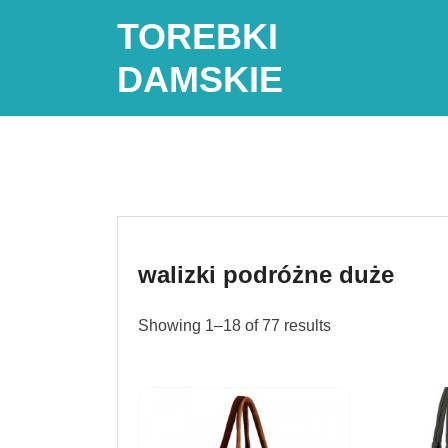
Skip
TOREBKI
to
content
DAMSKIE
walizki podróżne duże
Showing 1–18 of 77 results