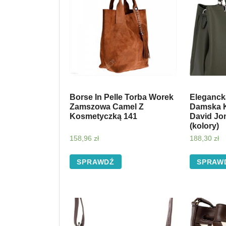
Borse In Pelle Torba Worek
Eleganck
Zamszowa Camel Z
Damska K
Kosmetyczką 141
David Jo
(kolory)
158,96
zł
188,30
zł
SPRAWDŹ
SPRAW