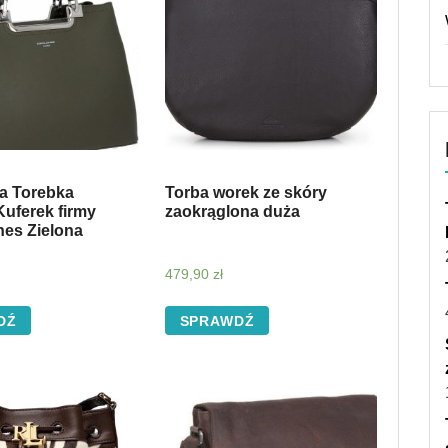
a Torebka
Torba worek ze skóry
uferek firmy
zaokrąglona duża
nes Zielona
479,90
zł
DŹ
SPRAWDŹ