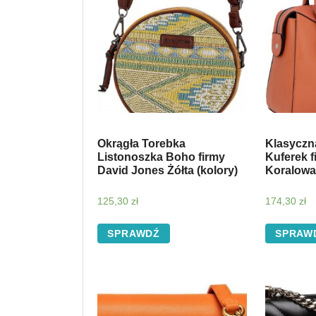
Okrągła Torebka
Klasyczn
Listonoszka Boho firmy
Kuferek 
David Jones Żółta (kolory)
Koralowa 
125,30
zł
174,30
zł
SPRAWDŹ
SPRAW