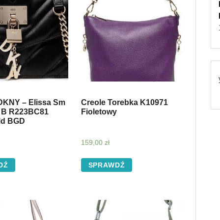
DKNY – Elissa Sm
Creole Torebka K10971
 B R223BC81
Fioletowy
ld BGD
159,00
zł
DŹ
SPRAWDŹ