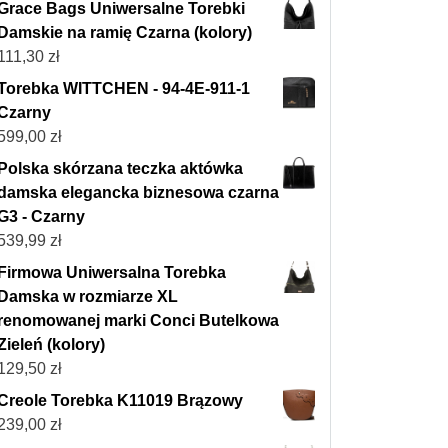
Grace Bags Uniwersalne Torebki
Damskie na ramię Czarna (kolory)
111,30
zł
Torebka WITTCHEN - 94-4E-911-1
Czarny
599,00
zł
Polska skórzana teczka aktówka
damska elegancka biznesowa czarna
G3 - Czarny
539,99
zł
Firmowa Uniwersalna Torebka
Damska w rozmiarze XL
renomowanej marki Conci Butelkowa
Zieleń (kolory)
129,50
zł
Creole Torebka K11019 Brązowy
239,00
zł