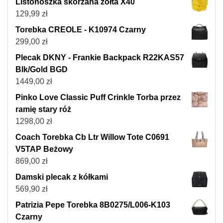
Listonoszka skórzana żółta X40
129,99
zł
Torebka CREOLE - K10974 Czarny
299,00
zł
Plecak DKNY - Frankie Backpack R22KAS57
Blk/Gold BGD
1449,00
zł
Pinko Love Classic Puff Crinkle Torba przez
ramię stary róż
1298,00
zł
Coach Torebka Cb Ltr Willow Tote C0691
V5TAP Beżowy
869,00
zł
Damski plecak z kółkami
569,90
zł
Patrizia Pepe Torebka 8B0275/L006-K103
Czarny