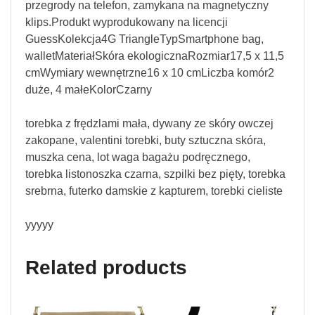
przegrody na telefon, zamykana na magnetyczny
klips.Produkt wyprodukowany na licencji
GuessKolekcja4G TriangleTypSmartphone bag,
walletMateriałSkóra ekologicznaRozmiar17,5 x 11,5
cmWymiary wewnętrzne16 x 10 cmLiczba komór2
duże, 4 małeKolorCzarny
torebka z frędzlami mała, dywany ze skóry owczej
zakopane, valentini torebki, buty sztuczna skóra,
muszka cena, lot waga bagażu podręcznego,
torebka listonoszka czarna, szpilki bez pięty, torebka
srebrna, futerko damskie z kapturem, torebki cieliste
yyyyy
Related products