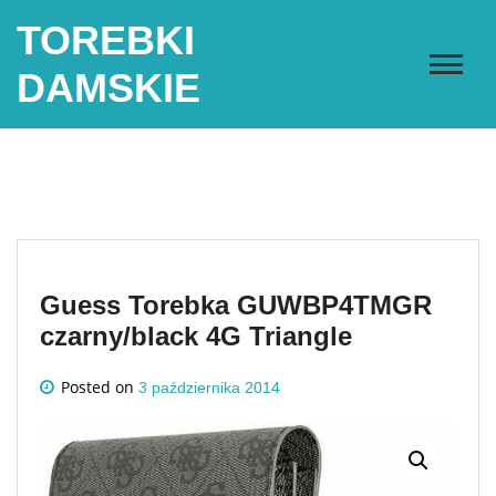
Skip
TOREBKI
to
content
DAMSKIE
Guess Torebka GUWBP4TMGR
czarny/black 4G Triangle
Posted on
3 października 2014