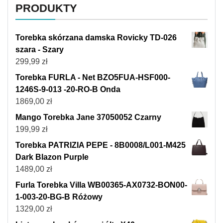
PRODUKTY
Torebka skórzana damska Rovicky TD-026
szara - Szary
299,99
zł
Torebka FURLA - Net BZO5FUA-HSF000-
1246S-9-013 -20-RO-B Onda
1869,00
zł
Mango Torebka Jane 37050052 Czarny
199,99
zł
Torebka PATRIZIA PEPE - 8B0008/L001-M425
Dark Blazon Purple
1489,00
zł
Furla Torebka Villa WB00365-AX0732-BON00-
1-003-20-BG-B Różowy
1329,00
zł