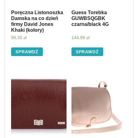
Poręczna Listonoszka
Guess Torebka
Damska na co dzień
GUWBSQGBK
firmy David Jones
czarna/black 4G
Khaki (kolory)
90,30
zł
144,99
zł
SPRAWDŹ
SPRAWDŹ