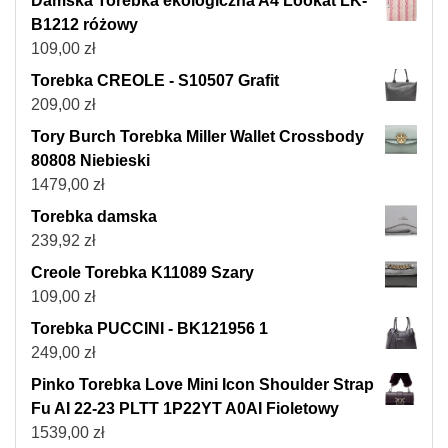
Damska Torebka ekologiczna A4 Lookat LK-
B1212 różowy
109,00
zł
Torebka CREOLE - S10507 Grafit
209,00
zł
Tory Burch Torebka Miller Wallet Crossbody
80808 Niebieski
1479,00
zł
Torebka damska
239,92
zł
Creole Torebka K11089 Szary
109,00
zł
Torebka PUCCINI - BK121956 1
249,00
zł
Pinko Torebka Love Mini Icon Shoulder Strap
Fu AI 22-23 PLTT 1P22YT A0AI Fioletowy
1539,00
zł