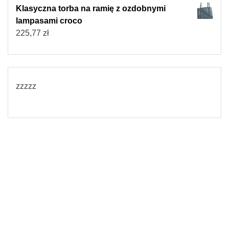
Klasyczna torba na ramię z ozdobnymi
lampasami croco
225,77
zł
zzzzz
© 2026
Torebki damskie
Powered by WordPress