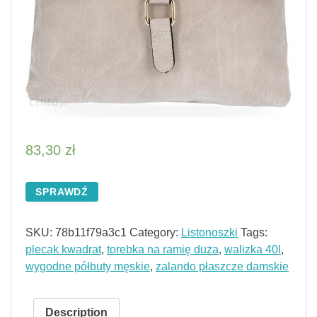
83,30
zł
SPRAWDŹ
SKU:
78b11f79a3c1
Category:
Listonoszki
Tags:
plecak kwadrat
,
torebka na ramię duża
,
walizka 40l
,
wygodne półbuty męskie
,
zalando płaszcze damskie
Description