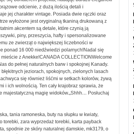
brązowe odcienie, z dużą ilością detali i
e jej charakter vintage. Posiada dwie rączki oraz
rze wyłożone jest oryginalną tkaniną drukowaną z
tatnim akcentem są detale, które czynią ją
szywki, piny, przeszycia, hafty i spersonalizowane
emu ze zwierząt o największej liczebności w
e ponad 16 000 niedźwiedzi polarnych!Nadal się
skim mieście z Anekke!CANADA COLLECTIONWelcome
as do pełnej naturalnych barw i spokojnej Kanady.
 błękitnych jeziorach, spokojnych, zielonych lasach
chwyca się również liśćmi w setkach kolorów, żywą
mi i ich wolnością. Ten cały krajobraz sprawia, że
zuje majestatyczną magię widoków.„Shhh… Posłuchaj
erska, tania ramoneska, buty na słupku w kwiaty,
o torebki, zara wyprzedaż torebki, karta payback
ota, spodnie ze skóry naturalnej damskie, mk3179, o