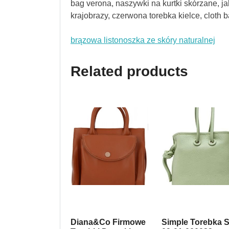
bag verona, naszywki na kurtki skórzane, j
krajobrazy, czerwona torebka kielce, cloth 
brązowa listonoszka ze skóry naturalnej
Related products
Diana&Co Firmowe
Simple Torebka S