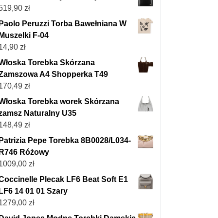
519,90
zł
Paolo Peruzzi Torba Bawełniana W
Muszelki F-04
14,90
zł
Włoska Torebka Skórzana
Zamszowa A4 Shopperka T49
170,49
zł
Włoska Torebka worek Skórzana
zamsz Naturalny U35
148,49
zł
Patrizia Pepe Torebka 8B0028/L034-
R746 Różowy
1009,00
zł
Coccinelle Plecak LF6 Beat Soft E1
LF6 14 01 01 Szary
1279,00
zł