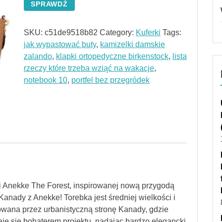
SPRAWDŹ
SKU:
c51de9518b82
Category:
Kuferki
Tags:
jak wypastować buty
,
kamizelki damskie
zalando
,
klapki ortopedyczne birkenstock
,
lista
rzeczy które trzeba wziąć na wakacje
,
notebook 10
,
portfel bez przegródek
ji Anekke The Forest, inspirowanej nową przygodą
anady z Anekke! Torebka jest średniej wielkości i
irowana przez urbanistyczną stronę Kanady, gdzie
je się bohaterem projektu, nadając bardzo elegancki