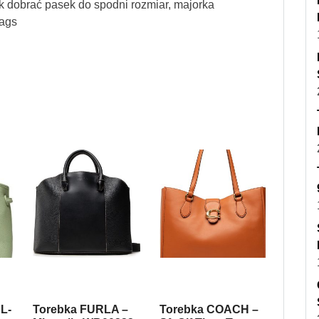
ak dobrać pasek do spodni rozmiar, majorka
bags
L-
Torebka FURLA –
Torebka COACH –