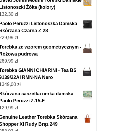
David Jones Modne Torebki Damskie
Listonoszki Żółta (kolory)
132,30
zł
Paolo Peruzzi Listonoszka Damska
Skórzana Czarna Z-28
229,99
zł
Torebka ze wzorem geometrycznym -
Różowa pudrowa
269,99
zł
Torebka GIANNI CHIARINI - Tea BS
9139/22AI RMN-NA Nero
1349,00
zł
Skórzana saszetka nerka damska
Paolo Peruzzi Z-15-F
129,99
zł
Genuine Leather Torebka Skórzana
Shopper Xl Rudy Brąz 249