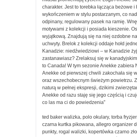
charakter. Jest to torebka łącząca beżowe i 
wykończeniem w stylu postarzanym, co nadaj
odpinany, regulowany pasek na ramię. Wnęt
motywami z kolekcji i posiada kieszenie. Os
wyjątkową. Znajdują się na niej ozdobne na
uchwyty. Brelok z kolekcji oddaje hołd jedn
Kanadzie: niedźwiedziowi – w Kanadzie żyj
zastanawiasz? Zrelaksuj się w kanadyj
to Canada! W tym sezonie Anekke zabiera N
Anekke od pierwszej chwili zakochała się w
oraz wszechobecnym świeżym powietrzu. Za
naturą w pełnej ekspresji, dzikimi zwierzęta
Anekke od razu staję się jego częścią i c
co las ma ci do powiedzenia”
ted baker walizka, polo okulary, torba fryzj
czarna kurtka pikowana, allegro organizer d
punkty, rogal walizki, kopertówka czarno zł