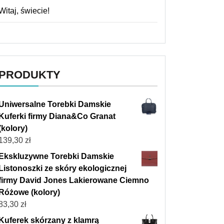
Witaj, świecie!
PRODUKTY
Uniwersalne Torebki Damskie
Kuferki firmy Diana&Co Granat
(kolory)
139,30
zł
Ekskluzywne Torebki Damskie
Listonoszki ze skóry ekologicznej
firmy David Jones Lakierowane Ciemno
Różowe (kolory)
83,30
zł
Kuferek skórzany z klamrą