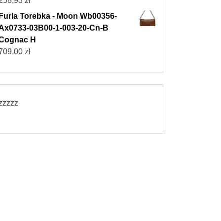
258,93
zł
Furla Torebka - Moon Wb00356-
Ax0733-03B00-1-003-20-Cn-B
Cognac H
709,00
zł
zzzzz