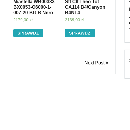
Miastella WB00333-
Sft Clf Theo Tot
BX0053-O6000-1-
CA114 B4/Canyon
007-20-BG-B Nero
B4NL4
2179,00
zł
2139,00
zł
SPRAWDŹ
SPRAWDŹ
Next Post