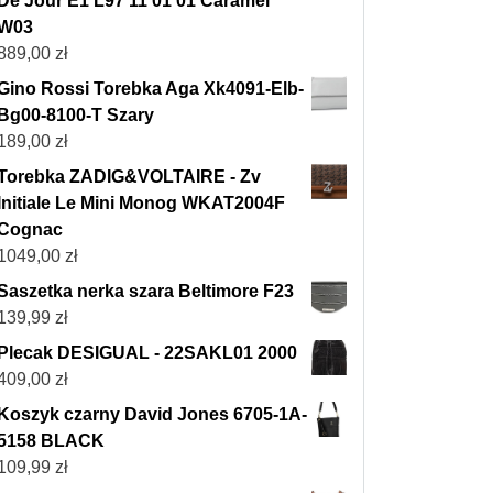
De Jour E1 L97 11 01 01 Caramel
W03
889,00
zł
Gino Rossi Torebka Aga Xk4091-Elb-
Bg00-8100-T Szary
189,00
zł
Torebka ZADIG&VOLTAIRE - Zv
Initiale Le Mini Monog WKAT2004F
Cognac
1049,00
zł
Saszetka nerka szara Beltimore F23
139,99
zł
Plecak DESIGUAL - 22SAKL01 2000
409,00
zł
Koszyk czarny David Jones 6705-1A-
5158 BLACK
109,99
zł