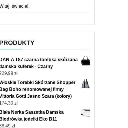
Witaj, świecie!
PRODUKTY
DAN-A T87 czarna torebka skórzana
damska kuferek - Czarny
229,99
zł
Włoskie Torebki Skórzane Shopper
Bag Boho renomowanej firmy
Vittoria Gotti Jasno Szara (kolory)
174,30
zł
Biała Nerka Saszetka Damska
Biodrówka jodełki Eko B11
38,49
zł