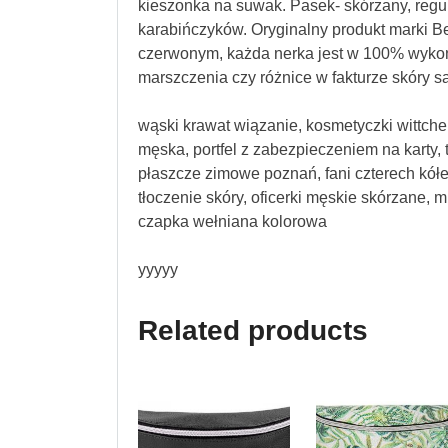
kieszonka na suwak. Pasek- skórzany, regu
karabińczyków. Oryginalny produkt marki Be
czerwonym, każda nerka jest w 100% wykona
marszczenia czy różnice w fakturze skóry są
wąski krawat wiązanie, kosmetyczki wittche
męska, portfel z zabezpieczeniem na karty, 
płaszcze zimowe poznań, fani czterech kół
tłoczenie skóry, oficerki męskie skórzane, mi
czapka wełniana kolorowa
yyyyy
Related products