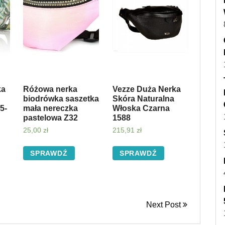
ka
Różowa nerka
Vezze Duża Nerka
biodrówka saszetka
Skóra Naturalna
5-
mała nereczka
Włoska Czarna
pastelowa Z32
1588
25,00
zł
215,91
zł
SPRAWDŹ
SPRAWDŹ
Next Post