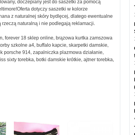
lowany, doczepiany jest do saszetki za pomocą
ltimore!Oferta dotyczy saszetki w kolorze
na z naturalnej skóry bydlęcej, dlatego ewentualne
 rzeczą naturalną i nie podlegają reklamacji.
n, forever 18 sklep online, brązowa kurtka zamszowa
torby szkolne a4, buffalo kapcie, skarpetki damskie,
ek porsche 914, zapalniczka plazmowa działanie,
ss sixty torebka, botki damskie krótkie, ajtner torebka,