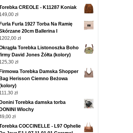
Torebka CREOLE - K11287 Koniak
149,00
zł
Furla Furla 1927 Torba Na Ramię
Skórzane 20cm Ballerina I
1202,00
zł
Okrągła Torebka Listonoszka Boho
firmy David Jones Żółta (kolory)
125,30
zł
Firmowa Torebka Damska Shopper
Bag Herisson Ciemno Beżowa
(kolory)
111,30
zł
Donini Torebka damska torba
DONINI Wlochy
49,00
zł
Torebka COCCINELLE - L97 Ophelie