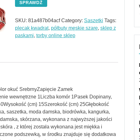
SPRAWDŹ
SKU:
81a487b04acf
Category:
Saszetki
Tags:
plecak kwadrat
,
półbuty męskie szare
,
sklep z
paskami
,
torby online sklep
olor okuć SrebrnyZapięcie Zamek
enie wewnętrzne 1Liczba komór 1Pasek Dopinany,
140Wysokość (cm) 15Szerokość (cm) 25Głębokość
ka, saszetka, moda damska, biodrówka, kangurka,
damska, skórzana, wykonana z najwyższej jakości
kóra , z której została wykonana jest miękka i
czone podszewką, w środku znajduje się dodatkowa