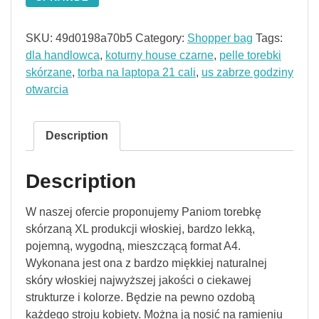
SKU:
49d0198a70b5
Category:
Shopper bag
Tags:
dla handlowca
,
koturny house czarne
,
pelle torebki
skórzane
,
torba na laptopa 21 cali
,
us zabrze godziny
otwarcia
Description
Description
W naszej ofercie proponujemy Paniom torebkę
skórzaną XL produkcji włoskiej, bardzo lekką,
pojemną, wygodną, mieszczącą format A4.
Wykonana jest ona z bardzo miękkiej naturalnej
skóry włoskiej najwyższej jakości o ciekawej
strukturze i kolorze. Będzie na pewno ozdobą
każdego stroju kobiety. Można ją nosić na ramieniu