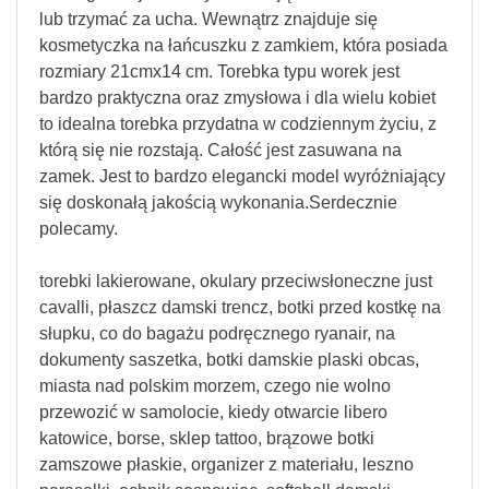
lub trzymać za ucha. Wewnątrz znajduje się
kosmetyczka na łańcuszku z zamkiem, która posiada
rozmiary 21cmx14 cm. Torebka typu worek jest
bardzo praktyczna oraz zmysłowa i dla wielu kobiet
to idealna torebka przydatna w codziennym życiu, z
którą się nie rozstają. Całość jest zasuwana na
zamek. Jest to bardzo elegancki model wyróżniający
się doskonałą jakością wykonania.Serdecznie
polecamy.
torebki lakierowane, okulary przeciwsłoneczne just
cavalli, płaszcz damski trencz, botki przed kostkę na
słupku, co do bagażu podręcznego ryanair, na
dokumenty saszetka, botki damskie plaski obcas,
miasta nad polskim morzem, czego nie wolno
przewozić w samolocie, kiedy otwarcie libero
katowice, borse, sklep tattoo, brązowe botki
zamszowe płaskie, organizer z materiału, leszno