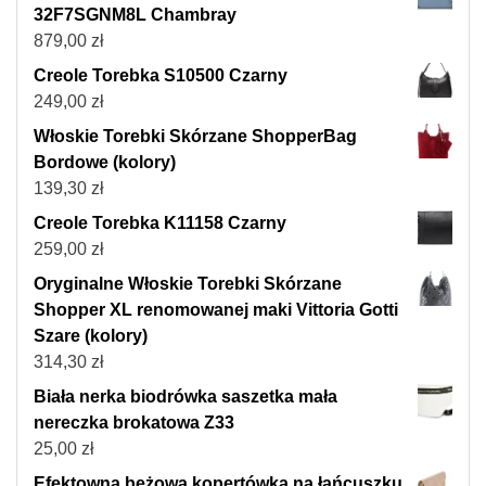
32F7SGNM8L Chambray
879,00
zł
Creole Torebka S10500 Czarny
249,00
zł
Włoskie Torebki Skórzane ShopperBag
Bordowe (kolory)
139,30
zł
Creole Torebka K11158 Czarny
259,00
zł
Oryginalne Włoskie Torebki Skórzane
Shopper XL renomowanej maki Vittoria Gotti
Szare (kolory)
314,30
zł
Biała nerka biodrówka saszetka mała
nereczka brokatowa Z33
25,00
zł
Efektowna beżowa kopertówka na łańcuszku