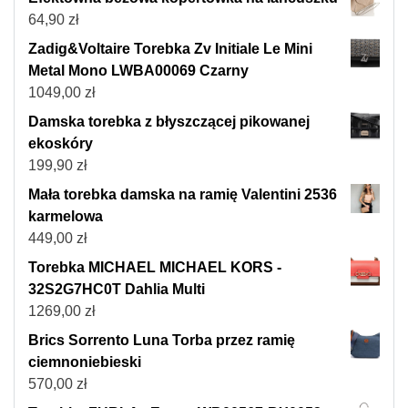
64,90
zł
Zadig&Voltaire Torebka Zv Initiale Le Mini
Metal Mono LWBA00069 Czarny
1049,00
zł
Damska torebka z błyszczącej pikowanej
ekoskóry
199,90
zł
Mała torebka damska na ramię Valentini 2536
karmelowa
449,00
zł
Torebka MICHAEL MICHAEL KORS -
32S2G7HC0T Dahlia Multi
1269,00
zł
Brics Sorrento Luna Torba przez ramię
ciemnoniebieski
570,00
zł