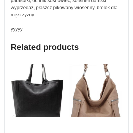
parasolki, ochnik sosnowiec, softshell damski
wyprzedaż, płaszcz pikowany wiosenny, brelok dla
mężczyzny
yyyyy
Related products