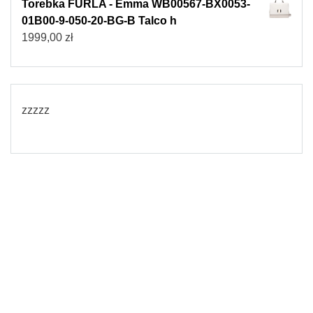
Torebka FURLA - Emma WB00567-BX0053-
01B00-9-050-20-BG-B Talco h
1999,00
zł
zzzzz
© 2026
Torebki damskie
Powered by WordPress