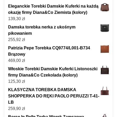
Eleganckie Torebki Damskie Kuferki na każdą
okazję firmy Diana&Co Ziemista (kolory)
139,30
zł
Damska torebka nerka z ukośnym
pikowaniem
255,92
zł
Patrizia Pepe Torebka CQ9774/L001-B734
Brązowy
469,00
zł
Włoskie Torebki Damskie Kuferki Listonoszki
firmy Diana&Co Czekolada (kolory)
125,30
zł
KLASYCZNA TOREBKA DAMSKA
SHOPPERKA DO RĘKI PAOLO PERUZZI T-41-
LB
259,90
zł
Borse In Pelle Torba Worek Zamszowa