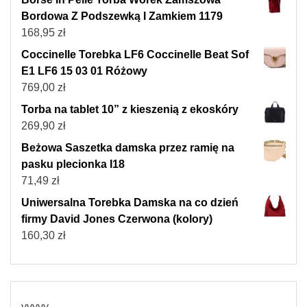
Bordowa Z Podszewką I Zamkiem 1179
168,95
zł
Coccinelle Torebka LF6 Coccinelle Beat Sof
E1 LF6 15 03 01 Różowy
769,00
zł
Torba na tablet 10” z kieszenią z ekoskóry
269,90
zł
Beżowa Saszetka damska przez ramię na
pasku plecionka I18
71,49
zł
Uniwersalna Torebka Damska na co dzień
firmy David Jones Czerwona (kolory)
160,30
zł
yyyyy