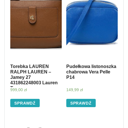
Torebka LAUREN
Pudełkowa listonoszka
RALPH LAUREN –
chabrowa Vera Pelle
Jamey 27
P14
431862248003 Lauren
Tan
999,00
zł
149,99
zł
SPRAWDŹ
SPRAWDŹ