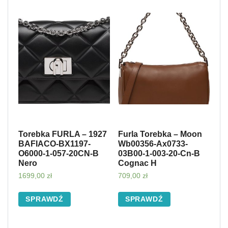
Torebka FURLA – 1927
Furla Torebka – Moon
BAFIACO-BX1197-
Wb00356-Ax0733-
O6000-1-057-20CN-B
03B00-1-003-20-Cn-B
Nero
Cognac H
1699,00
zł
709,00
zł
SPRAWDŹ
SPRAWDŹ