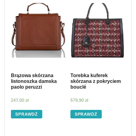
Brązowa skórzana
Torebka kuferek
listonoszka damska
skórzana z pokryciem
paolo peruzzi
bouclé
247,00
zł
579,90
zł
SPRAWDŹ
SPRAWDŹ