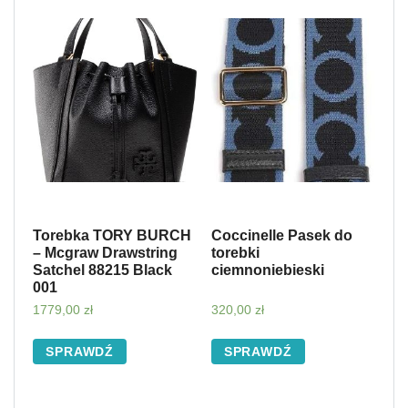
Torebka TORY BURCH
Coccinelle Pasek do
– Mcgraw Drawstring
torebki
Satchel 88215 Black
ciemnoniebieski
001
1779,00
zł
320,00
zł
SPRAWDŹ
SPRAWDŹ