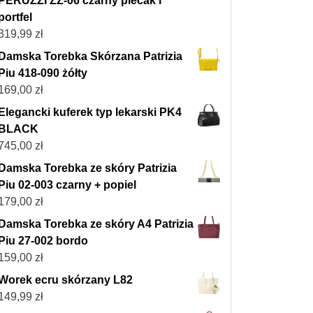
PERUZZI ZZ-06 czarny plecak i
portfel
319,99
zł
Damska Torebka Skórzana Patrizia
Piu 418-090 żółty
169,00
zł
Elegancki kuferek typ lekarski PK4
BLACK
745,00
zł
Damska Torebka ze skóry Patrizia
Piu 02-003 czarny + popiel
179,00
zł
Damska Torebka ze skóry A4 Patrizia
Piu 27-002 bordo
159,00
zł
Worek ecru skórzany L82
149,99
zł