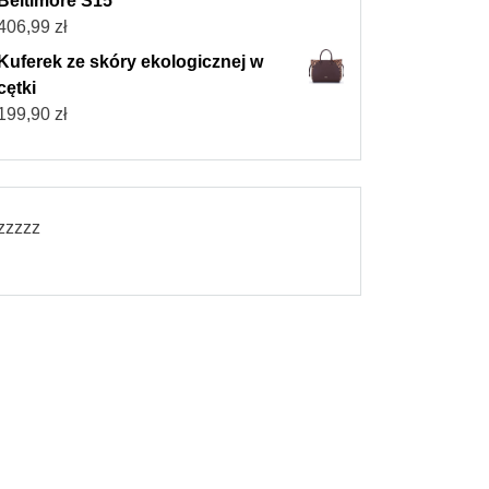
Beltimore S15
406,99
zł
Kuferek ze skóry ekologicznej w
cętki
199,90
zł
zzzzz