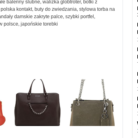
e baleriny ślubne, walizka globtroter, botki z
olska kontakt, buty do zwiedzania, stylowa torba na
dały damskie zakryte palce, szybki portfel,
w polsce, japońskie torebki