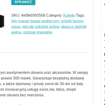
SPRAWDŹ
SKU:
4e0feb593508
Category:
Kuferki
Tags:
loty ryanair bagaż podręczny
,
ochnik factory
ursus
,
plecaki szkolne online
,
płaszcz damski
wełna
,
rodzaje krawatów
szym asortymentem obuwia oraz akcesoriów. W swojej
od prawie 500 marek. Gwarantuje bezpłatną dostawę
, a także darmowy i prosty zwrot do 30 dni od daty
kże innowacyjną usługę esize.me, która, dzięki
nie obuwia bez mierzenia.