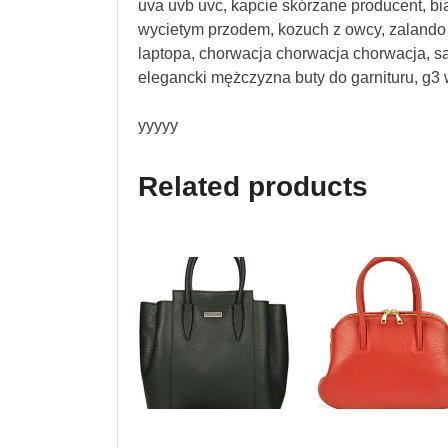
uva uvb uvc, kapcie skórzane producent, biał
wycietym przodem, kozuch z owcy, zalando p
laptopa, chorwacja chorwacja chorwacja, san
elegancki mężczyzna buty do garnituru, g3 
yyyyy
Related products