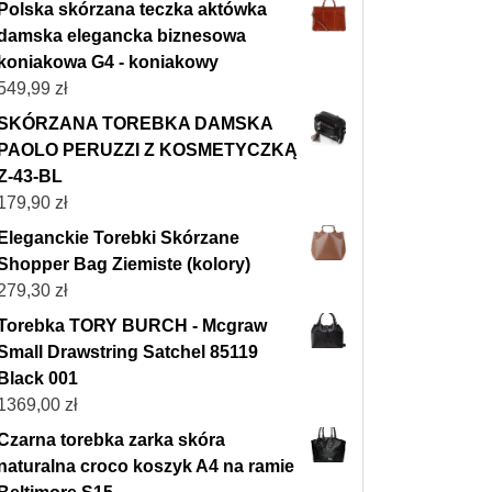
Polska skórzana teczka aktówka
damska elegancka biznesowa
koniakowa G4 - koniakowy
549,99
zł
SKÓRZANA TOREBKA DAMSKA
PAOLO PERUZZI Z KOSMETYCZKĄ
Z-43-BL
179,90
zł
Eleganckie Torebki Skórzane
Shopper Bag Ziemiste (kolory)
279,30
zł
Torebka TORY BURCH - Mcgraw
Small Drawstring Satchel 85119
Black 001
1369,00
zł
Czarna torebka zarka skóra
naturalna croco koszyk A4 na ramie