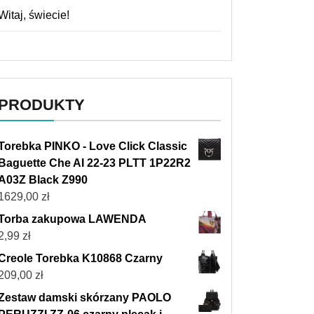
Witaj, świecie!
PRODUKTY
Torebka PINKO - Love Click Classic
Baguette Che AI 22-23 PLTT 1P22R2
A03Z Black Z990
1629,00
zł
Torba zakupowa LAWENDA
2,99
zł
Creole Torebka K10868 Czarny
209,00
zł
Zestaw damski skórzany PAOLO