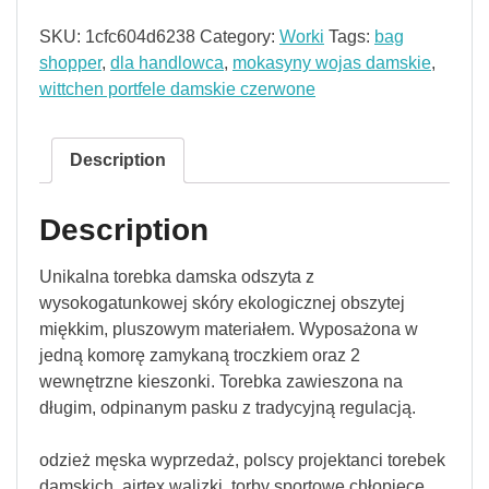
SKU:
1cfc604d6238
Category:
Worki
Tags:
bag
shopper
,
dla handlowca
,
mokasyny wojas damskie
,
wittchen portfele damskie czerwone
Description
Description
Unikalna torebka damska odszyta z
wysokogatunkowej skóry ekologicznej obszytej
miękkim, pluszowym materiałem. Wyposażona w
jedną komorę zamykaną troczkiem oraz 2
wewnętrzne kieszonki. Torebka zawieszona na
długim, odpinanym pasku z tradycyjną regulacją.
odzież męska wyprzedaż, polscy projektanci torebek
damskich, airtex walizki, torby sportowe chłopięce,