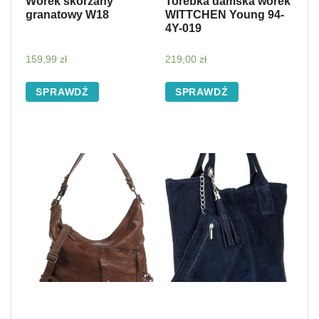
Worek skórzany
Torebka damska worek
granatowy W18
WITTCHEN Young 94-
4Y-019
159,99
zł
219,00
zł
SPRAWDŹ
SPRAWDŹ