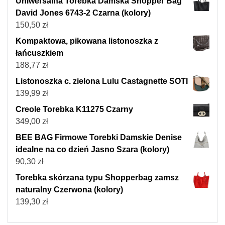
Uniwersalna Torebka Damska Shopper Bag
David Jones 6743-2 Czarna (kolory)
150,50
zł
Kompaktowa, pikowana listonoszka z
łańcuszkiem
188,77
zł
Listonoszka c. zielona Lulu Castagnette SOTI
139,99
zł
Creole Torebka K11275 Czarny
349,00
zł
BEE BAG Firmowe Torebki Damskie Denise
idealne na co dzień Jasno Szara (kolory)
90,30
zł
Torebka skórzana typu Shopperbag zamsz
naturalny Czerwona (kolory)
139,30
zł