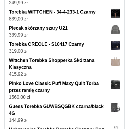
249,99
zł
Torebka WITTCHEN - 34-4-233-1 Czarny
839,00
zł
Plecak skórzany szary U21
339,99
zł
Torebka CREOLE - S10417 Czarny
319,00
zł
Wittchen Torebka Shopperka Skórzana
Klasyczna
415,92
zł
Pinko Love Classic Puff Maxy Quilt Torba
przez ramię czarny
1560,00
zł
Guess Torebka GUWBSQGBK czarna/black
4G
144,99
zł