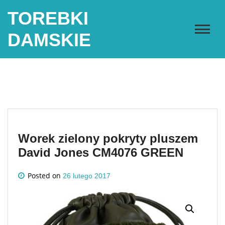
Skip
TOREBKI
to
content
DAMSKIE
Worek zielony pokryty pluszem
David Jones CM4076 GREEN
Posted on
26 lutego 2017