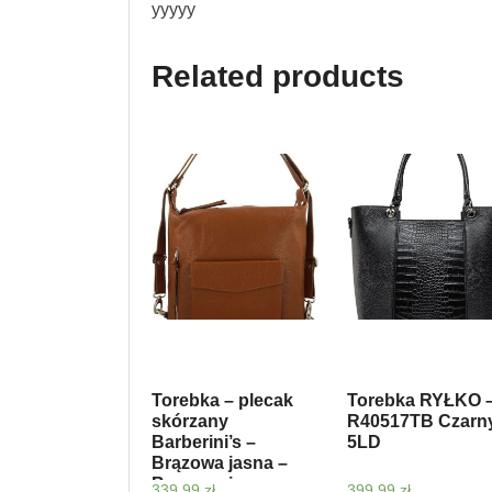
yyyyy
Related products
Torebka – plecak
Torebka RYŁKO 
skórzany
R40517TB Czarn
Barberini’s –
5LD
Brązowa jasna –
Brązowy jasny
339,99
zł
399,99
zł