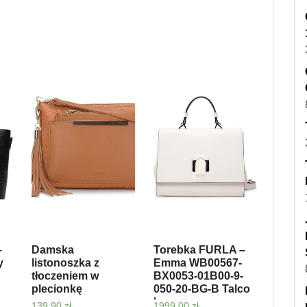
–
Damska
Torebka FURLA –
y
listonoszka z
Emma WB00567-
tłoczeniem w
BX0053-01B00-9-
plecionkę
050-20-BG-B Talco
h
139,90
zł
1999,00
zł