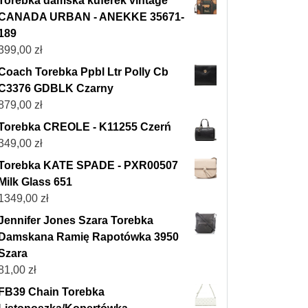
Torebka damska kuferek vintage
CANADA URBAN - ANEKKE 35671-
189
399,00
zł
Coach Torebka Ppbl Ltr Polly Cb
C3376 GDBLK Czarny
879,00
zł
Torebka CREOLE - K11255 Czerń
349,00
zł
Torebka KATE SPADE - PXR00507
Milk Glass 651
1349,00
zł
Jennifer Jones Szara Torebka
Damskana Ramię Rapotówka 3950
Szara
81,00
zł
FB39 Chain Torebka