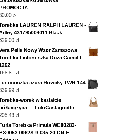
Listonoszka/Kopertówka
PROMOCJA
30,00
zł
Torebka LAUREN RALPH LAUREN -
Adley 431795008011 Black
629,00
zł
Vera Pelle Nowy Wzór Zamszowa
Torebka Listonoszka Duża Camel L
1292
168,81
zł
Listonoszka szara Rovicky TWR-144
339,99
zł
Torebka-worek w kształcie
półksiężyca — LuluCastagnette
205,43
zł
Furla Torebka Primula WE00283-
BX0053-0962S-9-035-20-CN-E