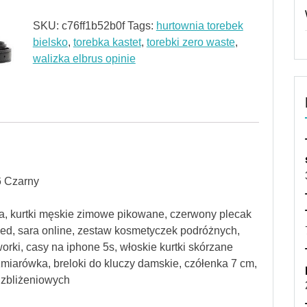
SKU:
c76ff1b52b0f
Tags:
hurtownia torebek
bielsko
,
torebka kastet
,
torebki zero waste
,
walizka elbrus opinie
6 Czarny
ia, kurtki męskie zimowe pikowane, czerwony plecak
ized, sara online, zestaw kosmetyczek podróżnych,
orki, casy na iphone 5s, włoskie kurtki skórzane
zmiarówka, breloki do kluczy damskie, czółenka 7 cm,
t zbliżeniowych