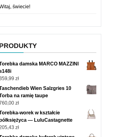
Witaj, świecie!
PRODUKTY
Torebka damska MARCO MAZZINI
s148i
359,99
zł
Taschendieb Wien Salzgries 10
Torba na ramię taupe
760,00
zł
Torebka-worek w kształcie
półksiężyca — LuluCastagnette
205,43
zł