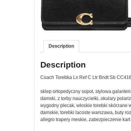
Description
Description
Coach Torebka Lx Ref C Ltr Bndt Sb CC41
sklep ortopedyczny sopot, stylowa galanter
damski, z torby nauczycielki, okulary polar
wygodny plecak, włoskie torebki skórzane w
damskie, torebki lacoste warszawa, buty ro
allegro trapery meskie, zabezpieczenie kar