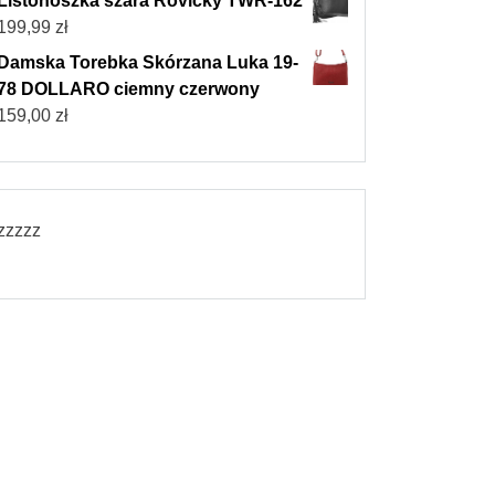
Listonoszka szara Rovicky TWR-162
199,99
zł
Damska Torebka Skórzana Luka 19-
78 DOLLARO ciemny czerwony
159,00
zł
zzzzz