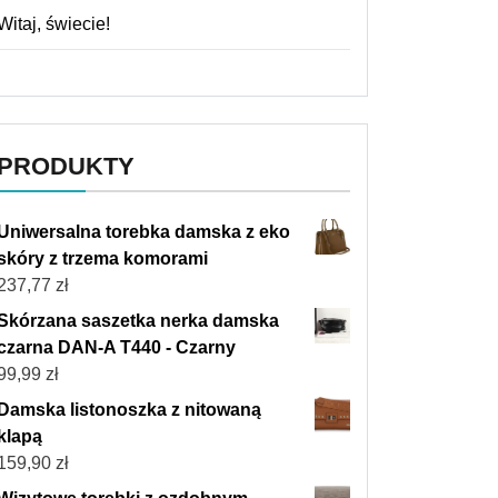
Witaj, świecie!
PRODUKTY
Uniwersalna torebka damska z eko
skóry z trzema komorami
237,77
zł
Skórzana saszetka nerka damska
czarna DAN-A T440 - Czarny
99,99
zł
Damska listonoszka z nitowaną
klapą
159,90
zł