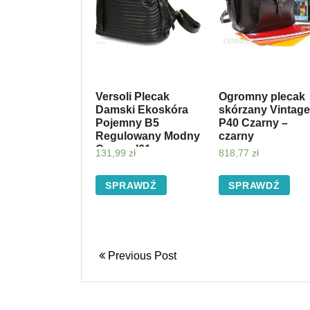
Versoli Plecak
Ogromny plecak
Damski Ekoskóra
skórzany Vintage
Pojemny B5
P40 Czarny –
Regulowany Modny
czarny
Czarny I61
131,99
zł
818,77
zł
SPRAWDŹ
SPRAWDŹ
Previous Post