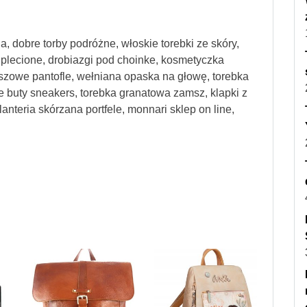
na, dobre torby podróżne, włoskie torebki ze skóry,
i plecione, drobiazgi pod choinke, kosmetyczka
mszowe pantofle, wełniana opaska na głowę, torebka
ie buty sneakers, torebka granatowa zamsz, klapki z
nteria skórzana portfele, monnari sklep on line,