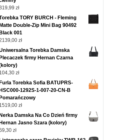
ciemny
319,99
zł
Torebka TORY BURCH - Fleming
Matte Double-Zip Mini Bag 90492
Black 001
2139,00
zł
Uniwersalna Torebka Damska
Plecaczek firmy Hernan Czarna
(kolory)
104,30
zł
Furla Torebka Sofia BATUPRS-
HSC000-1292S-1-007-20-CN-B
Pomarańczowy
1519,00
zł
Nerka Damska Na Co Dzień firmy
Hernan Jasno Szara (kolory)
69,30
zł