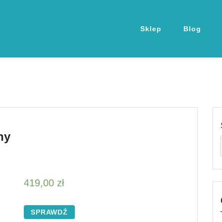
Sklep
Blog
ny
419,00
zł
SPRAWDŹ