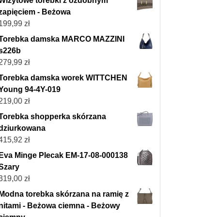
Wizytowe torebki z ozdobnym
zapięciem - Beżowa
199,99
zł
Torebka damska MARCO MAZZINI
s226b
279,99
zł
Torebka damska worek WITTCHEN
Young 94-4Y-019
219,00
zł
Torebka shopperka skórzana
dziurkowana
415,92
zł
Eva Minge Plecak EM-17-08-000138
Szary
319,00
zł
Modna torebka skórzana na ramię z
nitami - Beżowa ciemna - Beżowy