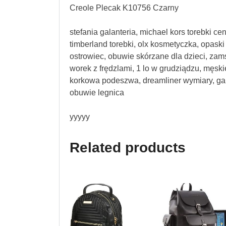
Creole Plecak K10756 Czarny
stefania galanteria, michael kors torebki ce
timberland torebki, olx kosmetyczka, opask
ostrowiec, obuwie skórzane dla dzieci, za
worek z frędzlami, 1 lo w grudziądzu, męsk
korkowa podeszwa, dreamliner wymiary, gala
obuwie legnica
yyyyy
Related products