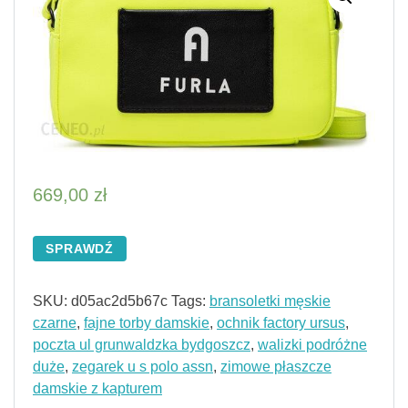
669,00
zł
SPRAWDŹ
SKU:
d05ac2d5b67c
Tags:
bransoletki męskie
czarne
,
fajne torby damskie
,
ochnik factory ursus
,
poczta ul grunwaldzka bydgoszcz
,
walizki podróżne
duże
,
zegarek u s polo assn
,
zimowe płaszcze
damskie z kapturem