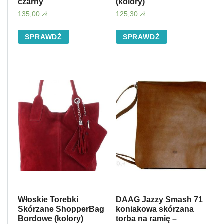
czarny
(kolory)
135,00
zł
125,30
zł
SPRAWDŹ
SPRAWDŹ
Włoskie Torebki
DAAG Jazzy Smash 71
Skórzane ShopperBag
koniakowa skórzana
Bordowe (kolory)
torba na ramię –