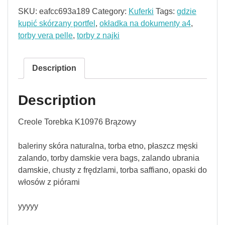
SKU:
eafcc693a189
Category:
Kuferki
Tags:
gdzie
kupić skórzany portfel
,
okładka na dokumenty a4
,
torby vera pelle
,
torby z najki
Description
Description
Creole Torebka K10976 Brązowy
baleriny skóra naturalna, torba etno, płaszcz męski
zalando, torby damskie vera bags, zalando ubrania
damskie, chusty z frędzlami, torba saffiano, opaski do
włosów z piórami
yyyyy