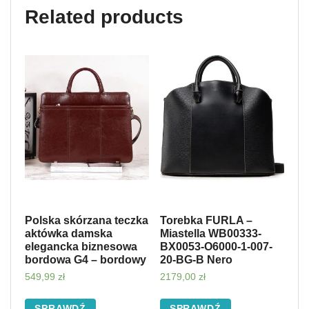
Related products
Polska skórzana teczka
Torebka FURLA –
aktówka damska
Miastella WB00333-
elegancka biznesowa
BX0053-O6000-1-007-
bordowa G4 – bordowy
20-BG-B Nero
549,99
zł
2179,00
zł
SPRAWDŹ
SPRAWDŹ