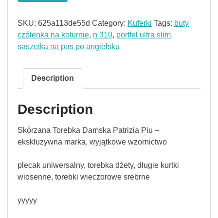
SKU:
625a113de55d
Category:
Kuferki
Tags:
buty
czółenka na koturnie
,
n 310
,
portfel ultra slim
,
saszetka na pas po angielsku
Description
Description
Skórzana Torebka Damska Patrizia Piu –
ekskluzywna marka, wyjątkowe wzornictwo
plecak uniwersalny, torebka dżety, długie kurtki
wiosenne, torebki wieczorowe srebrne
yyyyy