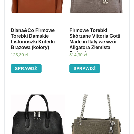
Diana&Co Firmowe
Firmowe Torebki
Torebki Damskie
Skórzane Vittoria Gotti
Listonoszki Kuferki
Made in Italy we wzór
Brązowa (kolory)
Aligatora Ziemista
(kolory)
125,30
zł
314,30
zł
SPRAWDŹ
SPRAWDŹ