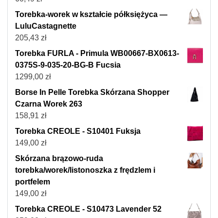
Torebka-worek w kształcie półksiężyca —
LuluCastagnette
205,43
zł
Torebka FURLA - Primula WB00667-BX0613-
0375S-9-035-20-BG-B Fucsia
1299,00
zł
Borse In Pelle Torebka Skórzana Shopper
Czarna Worek 263
158,91
zł
Torebka CREOLE - S10401 Fuksja
149,00
zł
Skórzana brązowo-ruda
torebka/worek/listonoszka z frędzlem i
portfelem
149,00
zł
Torebka CREOLE - S10473 Lavender 52