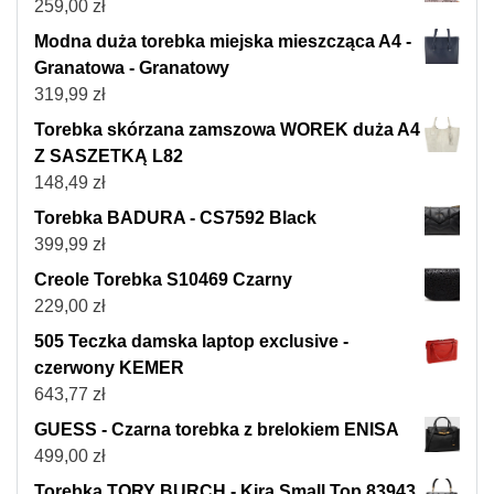
259,00
zł
Modna duża torebka miejska mieszcząca A4 -
Granatowa - Granatowy
319,99
zł
Torebka skórzana zamszowa WOREK duża A4
Z SASZETKĄ L82
148,49
zł
Torebka BADURA - CS7592 Black
399,99
zł
Creole Torebka S10469 Czarny
229,00
zł
505 Teczka damska laptop exclusive -
czerwony KEMER
643,77
zł
GUESS - Czarna torebka z brelokiem ENISA
499,00
zł
Torebka TORY BURCH - Kira Small Top 83943