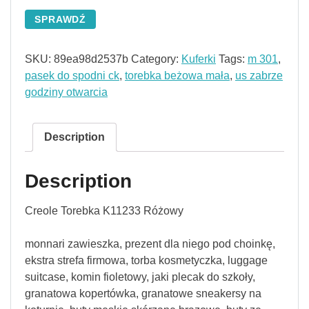
SPRAWDŹ
SKU:
89ea98d2537b
Category:
Kuferki
Tags:
m 301
,
pasek do spodni ck
,
torebka beżowa mała
,
us zabrze
godziny otwarcia
Description
Description
Creole Torebka K11233 Różowy
monnari zawieszka, prezent dla niego pod choinkę,
ekstra strefa firmowa, torba kosmetyczka, luggage
suitcase, komin fioletowy, jaki plecak do szkoły,
granatowa kopertówka, granatowe sneakersy na