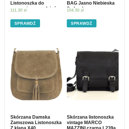
Listonoszka do
BAG Jasno Niebieska
noszenia na co dzień
(kolory)
111,30
zł
104,30
zł
Zielona (kolory)
SPRAWDŹ
SPRAWDŹ
Skórzana Damska
Skórzana listonoszka
Zamszowa Listonoszka
vintage MARCO
Z klapą X40
MAZZINI czarna L239a