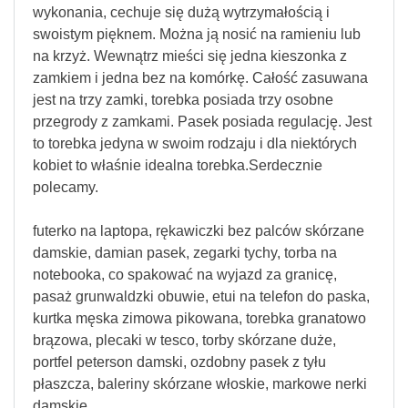
wykonania, cechuje się dużą wytrzymałością i
swoistym pięknem. Można ją nosić na ramieniu lub
na krzyż. Wewnątrz mieści się jedna kieszonka z
zamkiem i jedna bez na komórkę. Całość zasuwana
jest na trzy zamki, torebka posiada trzy osobne
przegrody z zamkami. Pasek posiada regulację. Jest
to torebka jedyna w swoim rodzaju i dla niektórych
kobiet to właśnie idealna torebka.Serdecznie
polecamy.
futerko na laptopa, rękawiczki bez palców skórzane
damskie, damian pasek, zegarki tychy, torba na
notebooka, co spakować na wyjazd za granicę,
pasaż grunwaldzki obuwie, etui na telefon do paska,
kurtka męska zimowa pikowana, torebka granatowo
brązowa, plecaki w tesco, torby skórzane duże,
portfel peterson damski, ozdobny pasek z tyłu
płaszcza, baleriny skórzane włoskie, markowe nerki
damskie