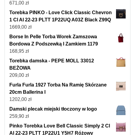
671,00
zł
Torebka PINKO - Love Click Classic Chevron
1 Cl AI 22-23 PLTT 1P22UQ A03Z Black Z99Q
1669,00
zł
Borse In Pelle Torba Worek Zamszowa
Bordowa Z Podszewką I Zamkiem 1179
168,95
zł
Torebka damska - PEPE MOLL 33012
BEŻOWA
209,00
zł
Furla Furla 1927 Torba Na Ramię Skórzane
20cm Ballerina I
1202,00
zł
Damski plecak miejski tłoczony w logo
259,90
zł
Pinko Torebka Love Bell Classic Simply 2 Cl
AI 22-23 PLTT 1P22U1 Y5H7 Różowy