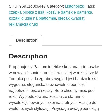
SKU:
96931d8c64e7
Category:
Listonoszki
Tags:
czapka pilotka z lisa
,
koszule damskie panterka
,
kozaki długie na platformie
,
plecak kwadrat
,
reklamacja druki
Description
Description
Proponujemy Paniom torebkę skórzaną listonoszkę
w nowym fasonie produkcji włoskiej w rozmiarze M.
Torebka posiada zgrabny wygląd jest bardzo lekka,
wygodna, elegancka oraz świetnie pomieści
najpotrzebniejsze rzeczy, które chcemy mieć pod
ręką. Wyprodukowana została ze starannie
wyselekcjonowanych skór naturalnych. Pasuje do
wielu różnych stylizacji. Przyciąga uwagę perfekcją