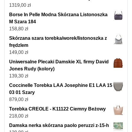
1319,00
zł
Borse In Pelle Modna Skórzana Listonoszka
M Szara 184
158,80
zł
Skórzana szara torebka/worek/listonoszka z
frędzlem
149,00
zł
Uniwersalne Plecaki Damskie XL firmy David
Jones Rudy (kolory)
139,30
zł
Coccinelle Torebka LAA Josephine E1 LAA 15
03 01 Szary
879,00
zł
Torebka CREOLE - K11122 Ciemny Beżowy
218,00
zł
Damska nerka skórzana paolo peruzzi z-15-h