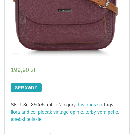
199,90
zł
SPRAWDŹ
SKU:
8c1850e6cd41
Category:
Listonoszki
Tags:
flora and co
,
plecak vintage opinie
,
torby vera pelle
,
torebki polskie