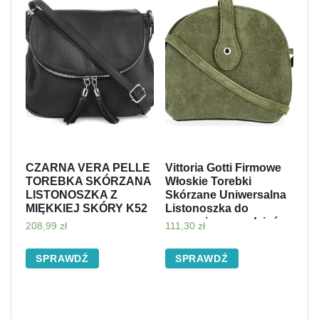
CZARNA VERA PELLE
Vittoria Gotti Firmowe
TOREBKA SKÓRZANA
Włoskie Torebki
LISTONOSZKA Z
Skórzane Uniwersalna
MIĘKKIEJ SKÓRY K52
Listonoszka do
noszenia na co dzień
208,99
zł
111,30
zł
Zielona (kolory)
SPRAWDŹ
SPRAWDŹ