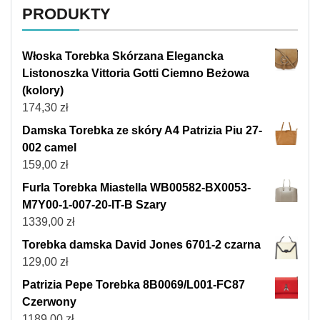
PRODUKTY
Włoska Torebka Skórzana Elegancka
Listonoszka Vittoria Gotti Ciemno Beżowa
(kolory)
174,30
zł
Damska Torebka ze skóry A4 Patrizia Piu 27-
002 camel
159,00
zł
Furla Torebka Miastella WB00582-BX0053-
M7Y00-1-007-20-IT-B Szary
1339,00
zł
Torebka damska David Jones 6701-2 czarna
129,00
zł
Patrizia Pepe Torebka 8B0069/L001-FC87
Czerwony
1189,00
zł