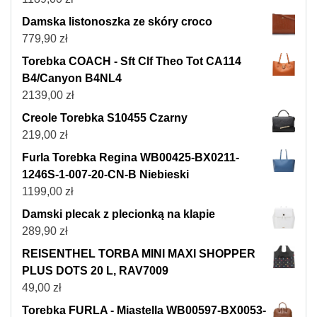
Damska listonoszka ze skóry croco
779,90
zł
Torebka COACH - Sft Clf Theo Tot CA114
B4/Canyon B4NL4
2139,00
zł
Creole Torebka S10455 Czarny
219,00
zł
Furla Torebka Regina WB00425-BX0211-
1246S-1-007-20-CN-B Niebieski
1199,00
zł
Damski plecak z plecionką na klapie
289,90
zł
REISENTHEL TORBA MINI MAXI SHOPPER
PLUS DOTS 20 L, RAV7009
49,00
zł
Torebka FURLA - Miastella WB00597-BX0053-