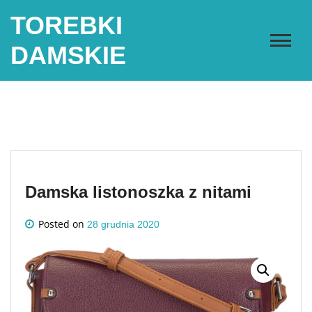
Skip
TOREBKI
to
content
DAMSKIE
Damska listonoszka z nitami
Posted on
28 grudnia 2020