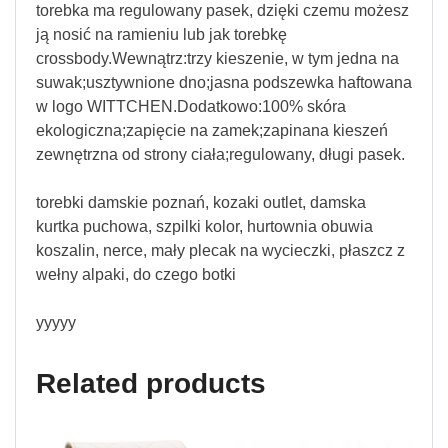
torebka ma regulowany pasek, dzięki czemu możesz
ją nosić na ramieniu lub jak torebkę
crossbody.Wewnątrz:trzy kieszenie, w tym jedna na
suwak;usztywnione dno;jasna podszewka haftowana
w logo WITTCHEN.Dodatkowo:100% skóra
ekologiczna;zapięcie na zamek;zapinana kieszeń
zewnętrzna od strony ciała;regulowany, długi pasek.
torebki damskie poznań, kozaki outlet, damska
kurtka puchowa, szpilki kolor, hurtownia obuwia
koszalin, nerce, mały plecak na wycieczki, płaszcz z
wełny alpaki, do czego botki
yyyyy
Related products