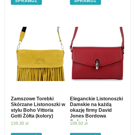
SPRAWDŹ
SPRAWDŹ
Zamszowe Torebki
Eleganckie Listonoszki
Skórzane Listonoszki w
Damskie na każdą
stylu Boho Vittoria
okazję firmy David
Gotti Żółta (kolory)
Jones Bordowa
(kolory)
139,30
zł
108,50
zł