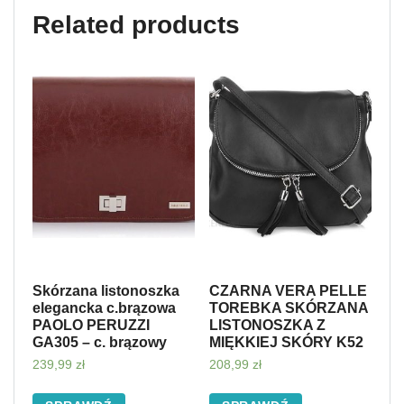
Related products
Skórzana listonoszka
CZARNA VERA PELLE
elegancka c.brązowa
TOREBKA SKÓRZANA
PAOLO PERUZZI
LISTONOSZKA Z
GA305 – c. brązowy
MIĘKKIEJ SKÓRY K52
239,99
zł
208,99
zł