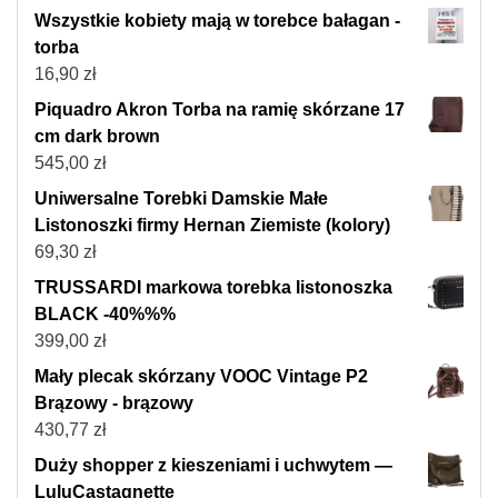
Wszystkie kobiety mają w torebce bałagan -
torba
16,90
zł
Piquadro Akron Torba na ramię skórzane 17
cm dark brown
545,00
zł
Uniwersalne Torebki Damskie Małe
Listonoszki firmy Hernan Ziemiste (kolory)
69,30
zł
TRUSSARDI markowa torebka listonoszka
BLACK -40%%%
399,00
zł
Mały plecak skórzany VOOC Vintage P2
Brązowy - brązowy
430,77
zł
Duży shopper z kieszeniami i uchwytem —
LuluCastagnette