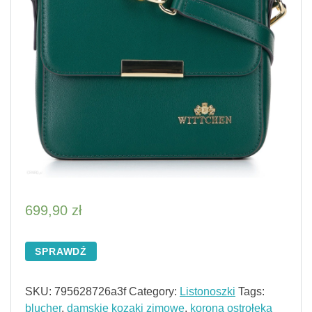
699,90
zł
SPRAWDŹ
SKU:
795628726a3f
Category:
Listonoszki
Tags:
blucher
,
damskie kozaki zimowe
,
korona ostrołęka