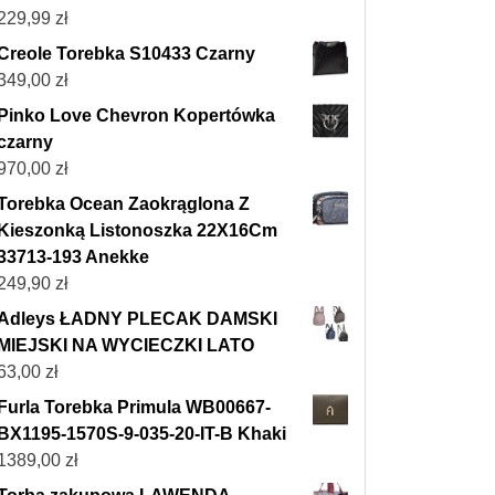
229,99
zł
Creole Torebka S10433 Czarny
349,00
zł
Pinko Love Chevron Kopertówka
czarny
970,00
zł
Torebka Ocean Zaokrąglona Z
Kieszonką Listonoszka 22X16Cm
33713-193 Anekke
249,90
zł
Adleys ŁADNY PLECAK DAMSKI
MIEJSKI NA WYCIECZKI LATO
63,00
zł
Furla Torebka Primula WB00667-
BX1195-1570S-9-035-20-IT-B Khaki
1389,00
zł