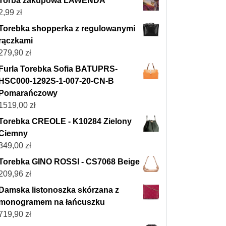
Torba zakupowa LAWENDA
2,99
zł
Torebka shopperka z regulowanymi
rączkami
279,90
zł
Furla Torebka Sofia BATUPRS-
HSC000-1292S-1-007-20-CN-B
Pomarańczowy
1519,00
zł
Torebka CREOLE - K10284 Zielony
Ciemny
349,00
zł
Torebka GINO ROSSI - CS7068 Beige
209,96
zł
Damska listonoszka skórzana z
monogramem na łańcuszku
719,90
zł