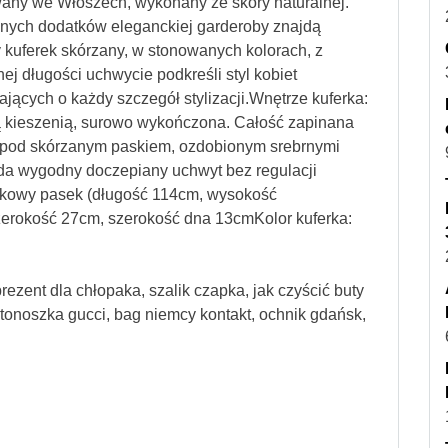
any we Włoszech, wykonany ze skóry naturalnej.
dnych dodatków eleganckiej garderoby znajdą
 kuferek skórzany, w stonowanych kolorach, z
j długości uchwycie podkreśli styl kobiet
ących o każdy szczegół stylizacji.Wnętrze kuferka:
 kieszenią, surowo wykończona. Całość zapinana
 pod skórzanym paskiem, ozdobionym srebrnymi
da wygodny doczepiany uchwyt bez regulacji
tkowy pasek (długość 114cm, wysokość
erokość 27cm, szerokość dna 13cmKolor kuferka:
prezent dla chłopaka, szalik czapka, jak czyścić buty
istonoszka gucci, bag niemcy kontakt, ochnik gdańsk,