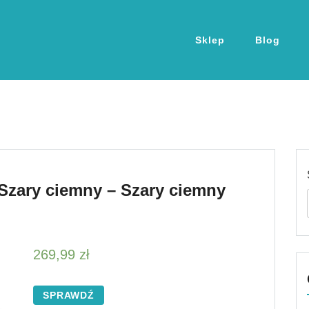
Sklep
Blog
Szary ciemny – Szary ciemny
269,99
zł
SPRAWDŹ