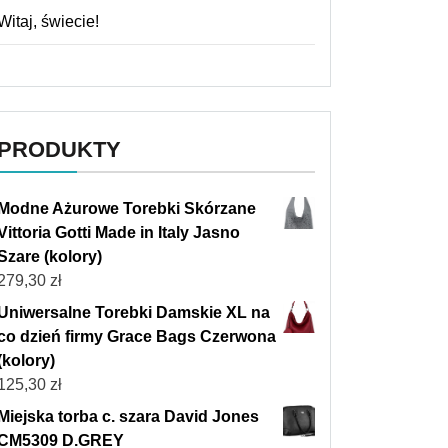
Witaj, świecie!
PRODUKTY
Modne Ażurowe Torebki Skórzane
Vittoria Gotti Made in Italy Jasno
Szare (kolory)
279,30
zł
Uniwersalne Torebki Damskie XL na
co dzień firmy Grace Bags Czerwona
(kolory)
125,30
zł
Miejska torba c. szara David Jones
CM5309 D.GREY