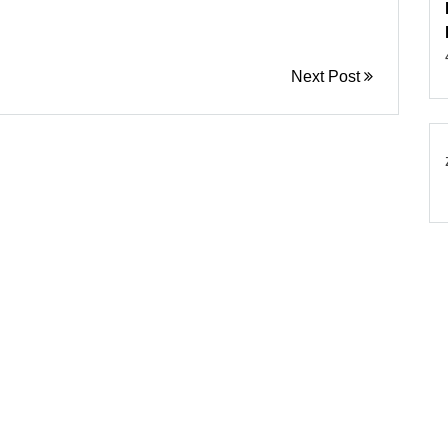
Next Post
© 2026
Torebki damskie
Powered by WordPress