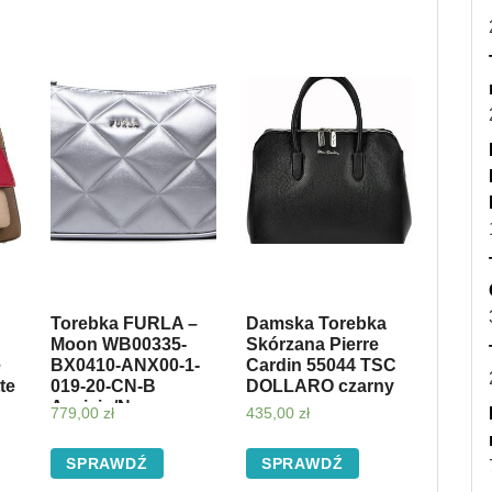
Torebka FURLA –
Damska Torebka
Moon WB00335-
Skórzana Pierre
ę
BX0410-ANX00-1-
Cardin 55044 TSC
te
019-20-CN-B
DOLLARO czarny
Acciaio/Nero
779,00
zł
435,00
zł
SPRAWDŹ
SPRAWDŹ