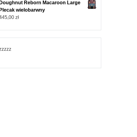
Doughnut Reborn Macaroon Large
Plecak wielobarwny
445,00
zł
zzzzz