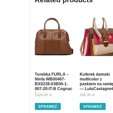
Torebka FURLA –
Kuferek damski
Ninfa WB00467-
multicolor z
BX0238-03B00-1-
paskiem na rami
007-20-IT-B Cognac
— LuluCastagnet
h
1029,00
zł
158,35
zł
SPRAWDŹ
SPRAWDŹ