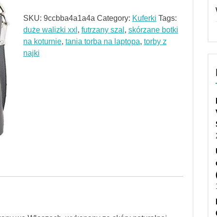
SKU:
9ccbba4a1a4a
Category:
Kuferki
Tags:
duże walizki xxl
,
futrzany szal
,
skórzane botki
na koturnie
,
tania torba na laptopa
,
torby z
najki