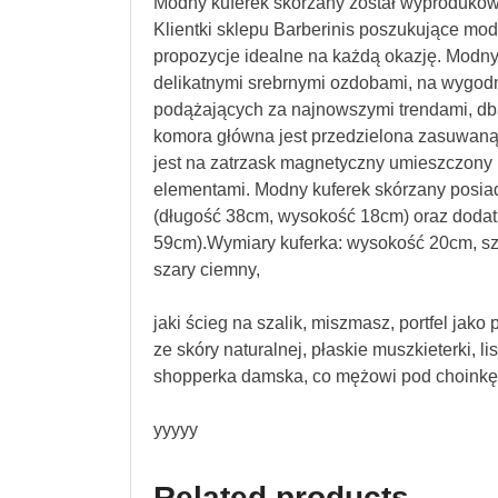
Modny kuferek skórzany został wyprodukow
Klientki sklepu Barberinis poszukujące mo
propozycje idealne na każdą okazję. Modny
delikatnymi srebrnymi ozdobami, na wygodne
podążających za najnowszymi trendami, dbaj
komora główna jest przedzielona zasuwaną
jest na zatrzask magnetyczny umieszczony
elementami. Modny kuferek skórzany posia
(długość 38cm, wysokość 18cm) oraz doda
59cm).Wymiary kuferka: wysokość 20cm, sz
szary ciemny,
jaki ścieg na szalik, miszmasz, portfel jako 
ze skóry naturalnej, płaskie muszkieterki, l
shopperka damska, co mężowi pod choinkę
yyyyy
Related products