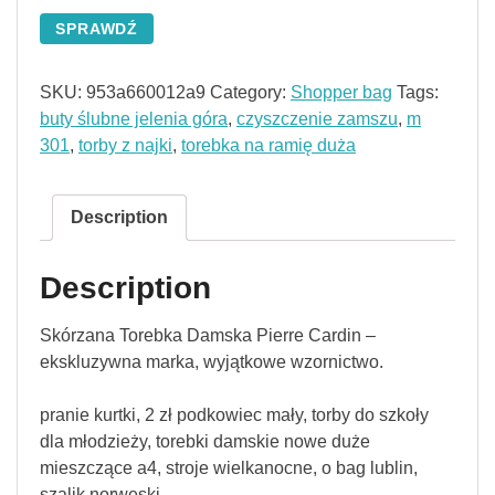
SPRAWDŹ
SKU:
953a660012a9
Category:
Shopper bag
Tags:
buty ślubne jelenia góra
,
czyszczenie zamszu
,
m
301
,
torby z najki
,
torebka na ramię duża
Description
Description
Skórzana Torebka Damska Pierre Cardin –
ekskluzywna marka, wyjątkowe wzornictwo.
pranie kurtki, 2 zł podkowiec mały, torby do szkoły
dla młodzieży, torebki damskie nowe duże
mieszczące a4, stroje wielkanocne, o bag lublin,
szalik norweski