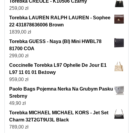
Torebka CREOLE - K10506 Czarny
259,00
zł
Torebka LAUREN RALPH LAUREN - Sophee
22 431878636006 Brown
1839,00
zł
Torebka GUESS - Naya (Bl) Mini HWBL78
81700 COA
299,00
zł
Coccinelle Torebka L97 Ophelie De Jour E1
L97 11 01 01 Beżowy
959,00
zł
Paolo Bags Pojemna Nerka Na Grubym Pasku
Srebrny
49,90
zł
Torebka MICHAEL MICHAEL KORS - Jet Set
Charm 32T2GT9U3L Black
789,00
zł