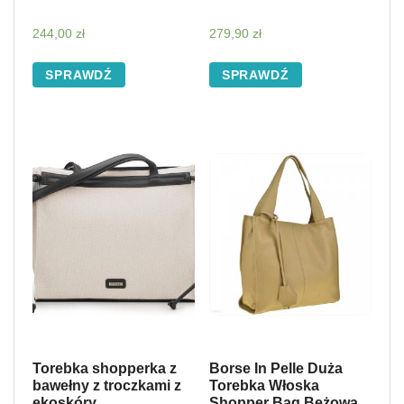
244,00
zł
279,90
zł
SPRAWDŹ
SPRAWDŹ
Torebka shopperka z
Borse In Pelle Duża
bawełny z troczkami z
Torebka Włoska
ekoskóry
Shopper Bag Beżowa