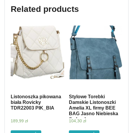
Related products
Listonoszka pikowana
Stylowe Torebki
biała Rovicky
Damskie Listonoszki
TDR22003 PIK_BIA
Amelia XL firmy BEE
BAG Jasno Niebieska
(kolory)
189,99
zł
104,30
zł