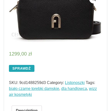
1299,00
zł
SPRAWDŹ
SKU:
9cd1488259d3
Category:
Listonoszki
Tags:
biało czarne torebki damskie
,
dla handlowca
,
wizz
air kosmetyki
Description