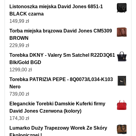
Listonoszka miejska David Jones 6851-1
BLACK czarna
149,99
zł
Torba miejska brązowa David Jones CM5309
BROWN
229,99
zł
Torebka DKNY - Valery Sm Satchel R22D3Q61
Blk/Gold BGD
1299,00
zł
Torebka PATRIZIA PEPE - 8Q0073/L034-K103
Nero
739,00
zł
Eleganckie Torebki Damskie Kuferki firmy
David Jones Czerwona (kolory)
174,30
zł
Lumarko Duży Trapezowy Worek Ze Skóry
Ekologicznej !