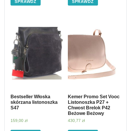
SPRAWDŹ
SPRAWDŹ
Bestseller Włoska
Kemer Promo Set Vooc
skórzana listonoszka
Listonoszka P27 +
S47
Chwost Brelok P42
Beżowe Beżowy
159,00
zł
430,77
zł