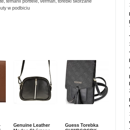
e, temanli portfele, vermari, torebki skorzane
buty w podbiciu
–
Genuine Leather
Guess Torebka