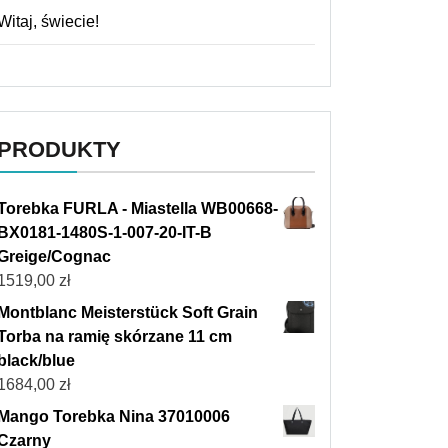
Witaj, świecie!
PRODUKTY
Torebka FURLA - Miastella WB00668-
BX0181-1480S-1-007-20-IT-B
Greige/Cognac
1519,00
zł
Montblanc Meisterstück Soft Grain
Torba na ramię skórzane 11 cm
black/blue
1684,00
zł
Mango Torebka Nina 37010006
Czarny