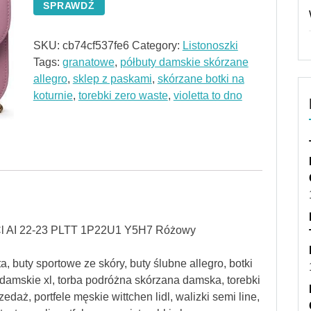
SPRAWDŹ
SKU:
cb74cf537fe6
Category:
Listonoszki
Tags:
granatowe
,
półbuty damskie skórzane
allegro
,
sklep z paskami
,
skórzane botki na
koturnie
,
torebki zero waste
,
violetta to dno
2 Cl AI 22-23 PLTT 1P22U1 Y5H7 Różowy
, buty sportowe ze skóry, buty ślubne allegro, botki
 damskie xl, torba podróżna skórzana damska, torebki
daż, portfele męskie wittchen lidl, walizki semi line,