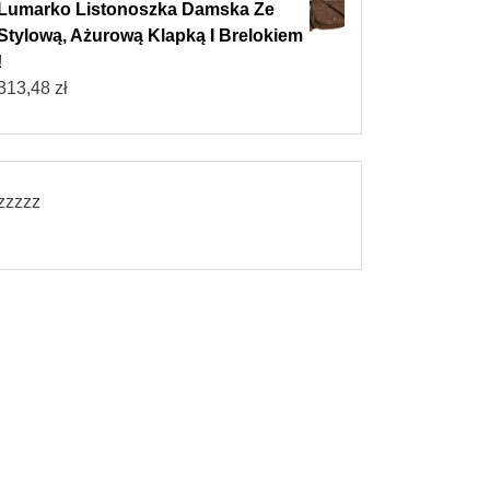
Lumarko Listonoszka Damska Ze
Stylową, Ażurową Klapką I Brelokiem
!
313,48
zł
zzzzz