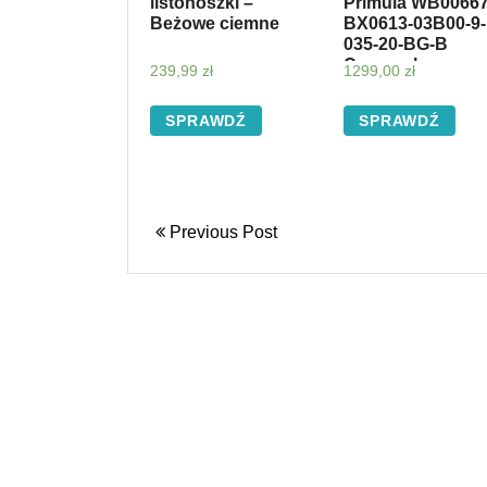
listonoszki –
Primula WB00667
Beżowe ciemne
BX0613-03B00-9-
035-20-BG-B
Cognac h
239,99
zł
1299,00
zł
SPRAWDŹ
SPRAWDŹ
Previous Post