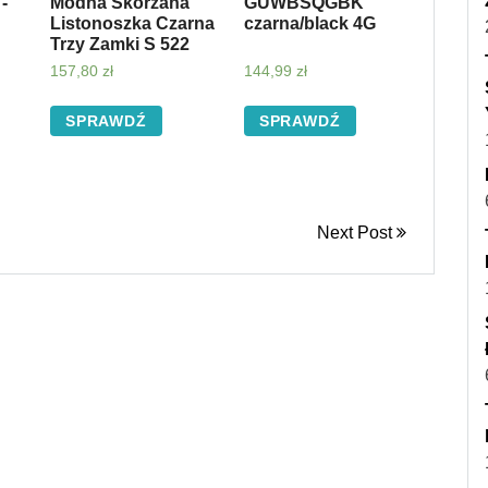
-
Modna Skórzana
GUWBSQGBK
Listonoszka Czarna
czarna/black 4G
Trzy Zamki S 522
157,80
zł
144,99
zł
SPRAWDŹ
SPRAWDŹ
Next Post