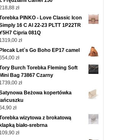
Z Frędzlami Camel 150
218,88
zł
Torebka PINKO - Love Classic Icon
Simply 16 C Al 22-23 PLTT 1P22TR
Y5H7 Cipria 081Q
1319,00
zł
Plecak Let`s Go Boho EP17 camel
654,00
zł
Tory Burch Torebka Fleming Soft
Mini Bag 73867 Czarny
1739,00
zł
Satynowa Beżowa kopertówka
łańcuszku
64,90
zł
Torebka wizytowa z brokatową
klapką biało-srebrna
109,90
zł