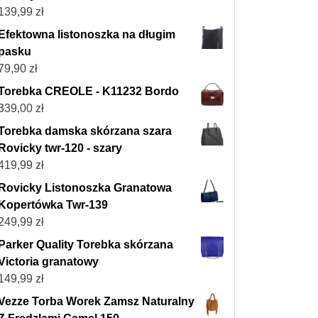
139,99
zł
Efektowna listonoszka na długim
pasku
79,90
zł
Torebka CREOLE - K11232 Bordo
339,00
zł
Torebka damska skórzana szara
Rovicky twr-120 - szary
419,99
zł
Rovicky Listonoszka Granatowa
Kopertówka Twr-139
249,99
zł
Parker Quality Torebka skórzana
Victoria granatowy
149,99
zł
Vezze Torba Worek Zamsz Naturalny