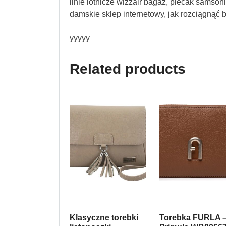
linie lotnicze wizzair bagaż, plecak samsonit
damskie sklep internetowy, jak rozciągnąć 
yyyyy
Related products
Klasyczne torebki
Torebka FURLA 