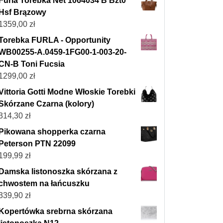
Furla Torebka Net 1064034 B Bzt0
Hsf Brązowy
1359,00
zł
Torebka FURLA - Opportunity
WB00255-A.0459-1FG00-1-003-20-
CN-B Toni Fucsia
1299,00
zł
Vittoria Gotti Modne Włoskie Torebki
Skórzane Czarna (kolory)
314,30
zł
Pikowana shopperka czarna
Peterson PTN 22099
199,99
zł
Damska listonoszka skórzana z
chwostem na łańcuszku
339,90
zł
Kopertówka srebrna skórzana