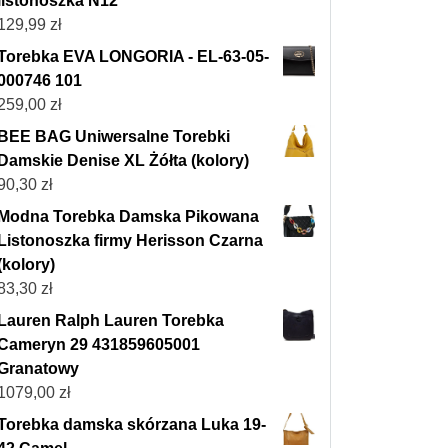
listonoszka N12
129,99
zł
Torebka EVA LONGORIA - EL-63-05-
000746 101
259,00
zł
BEE BAG Uniwersalne Torebki
Damskie Denise XL Żółta (kolory)
90,30
zł
Modna Torebka Damska Pikowana
Listonoszka firmy Herisson Czarna
(kolory)
83,30
zł
Lauren Ralph Lauren Torebka
Cameryn 29 431859605001
Granatowy
1079,00
zł
Torebka damska skórzana Luka 19-