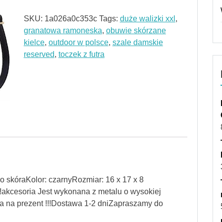
SKU:
1a026a0c353c
Tags:
duże walizki xxl
,
granatowa ramoneska
,
obuwie skórzane
kielce
,
outdoor w polsce
,
szale damskie
reserved
,
toczek z futra
o skóraKolor: czarnyRozmiar: 16 x 17 x 8
akcesoria Jest wykonana z metalu o wysokiej
na na prezent !!!Dostawa 1-2 dniZapraszamy do