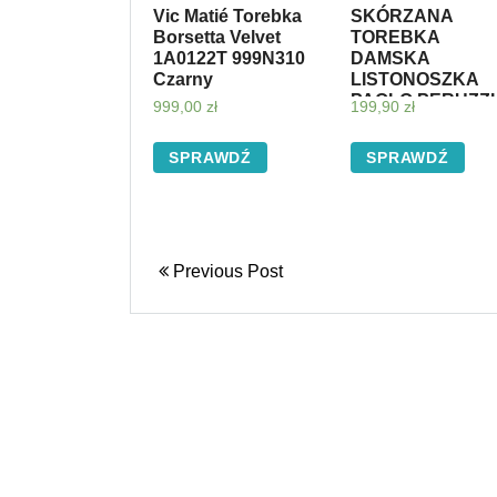
Vic Matié Torebka
SKÓRZANA
Borsetta Velvet
TOREBKA
1A0122T 999N310
DAMSKA
Czarny
LISTONOSZKA
PAOLO PERUZZI 
999,00
zł
199,90
zł
04-L
SPRAWDŹ
SPRAWDŹ
Previous Post