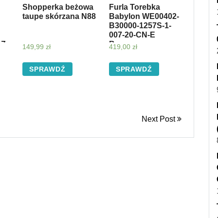
Shopperka beżowa
Furla Torebka
taupe skórzana N88
Babylon WE00402-
B30000-1257S-1-
007-20-CN-E
Z-
Brązowy
149,99
zł
419,00
zł
SPRAWDŹ
SPRAWDŹ
Next Post