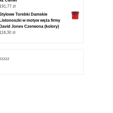
42 Camel
191,77
zł
Stylowe Torebki Damskie
Listonoszki w motyw węża firmy
David Jones Czerwona (kolory)
118,30
zł
zzzzz