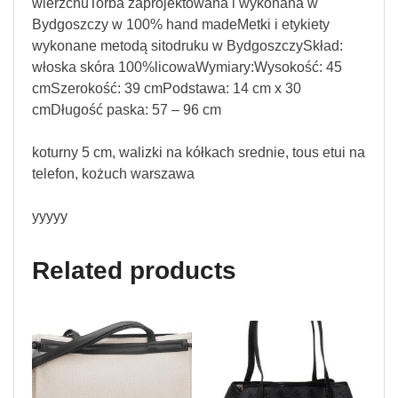
wierzchuTorba zaprojektowana i wykonana w
Bydgoszczy w 100% hand madeMetki i etykiety
wykonane metodą sitodruku w BydgoszczySkład:
włoska skóra 100%licowaWymiary:Wysokość: 45
cmSzerokość: 39 cmPodstawa: 14 cm x 30
cmDługość paska: 57 – 96 cm
koturny 5 cm, walizki na kółkach srednie, tous etui na
telefon, kożuch warszawa
yyyyy
Related products