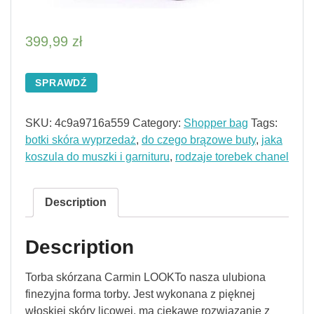
399,99
zł
SPRAWDŹ
SKU:
4c9a9716a559
Category:
Shopper bag
Tags:
botki skóra wyprzedaż
,
do czego brązowe buty
,
jaka
koszula do muszki i garnituru
,
rodzaje torebek chanel
Description
Description
Torba skórzana Carmin LOOKTo nasza ulubiona
finezyjna forma torby. Jest wykonana z pięknej
włoskiej skóry licowej, ma ciekawe rozwiązanie z