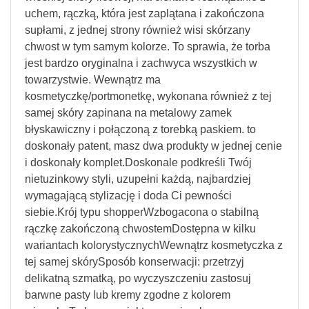
uchem, rączką, która jest zaplątana i zakończona
supłami, z jednej strony również wisi skórzany
chwost w tym samym kolorze. To sprawia, że torba
jest bardzo oryginalna i zachwyca wszystkich w
towarzystwie. Wewnątrz ma
kosmetyczkę/portmonetkę, wykonana również z tej
samej skóry zapinana na metalowy zamek
błyskawiczny i połączoną z torebką paskiem. to
doskonały patent, masz dwa produkty w jednej cenie
i doskonały komplet.Doskonale podkreśli Twój
nietuzinkowy styli, uzupełni każdą, najbardziej
wymagającą stylizację i doda Ci pewności
siebie.Krój typu shopperWzbogacona o stabilną
rączkę zakończoną chwostemDostępna w kilku
wariantach kolorystycznychWewnątrz kosmetyczka z
tej samej skórySposób konserwacji: przetrzyj
delikatną szmatką, po wyczyszczeniu zastosuj
barwne pasty lub kremy zgodne z kolorem