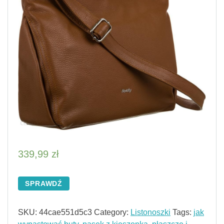
339,99
zł
SPRAWDŹ
SKU:
44cae551d5c3
Category:
Listonoszki
Tags:
jak