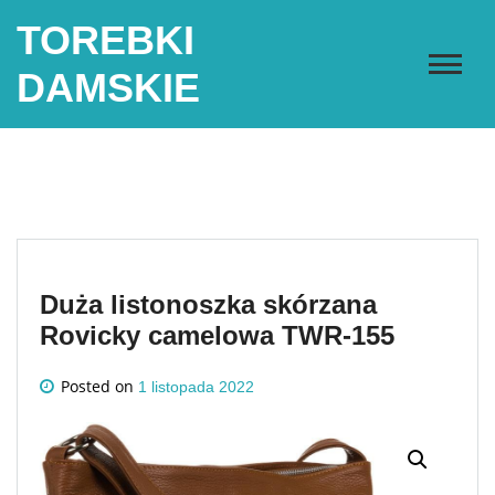
Skip
TOREBKI
to
content
DAMSKIE
Duża listonoszka skórzana
Rovicky camelowa TWR-155
Posted on
1 listopada 2022