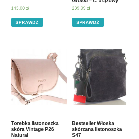
GA305 – c. brązowy
143,00
zł
239,99
zł
SPRAWDŹ
SPRAWDŹ
Torebka listonoszka
Bestseller Włoska
skóra Vintage P26
skórzana listonoszka
Natural
S47