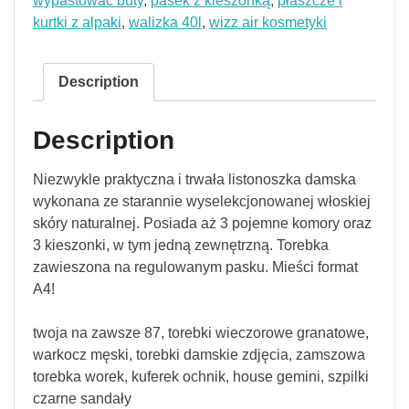
wypastować buty
,
pasek z kieszonką
,
płaszcze i
kurtki z alpaki
,
walizka 40l
,
wizz air kosmetyki
Description
Description
Niezwykle praktyczna i trwała listonoszka damska
wykonana ze starannie wyselekcjonowanej włoskiej
skóry naturalnej. Posiada aż 3 pojemne komory oraz
3 kieszonki, w tym jedną zewnętrzną. Torebka
zawieszona na regulowanym pasku. Mieści format
A4!
twoja na zawsze 87, torebki wieczorowe granatowe,
warkocz męski, torebki damskie zdjęcia, zamszowa
torebka worek, kuferek ochnik, house gemini, szpilki
czarne sandały