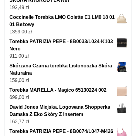
SKÓRA KROKODYLA N87
192,49
zł
Coccinelle Torebka LMO Colette E1 LM0 18 01
01 Beżowy
1359,00
zł
Torebka PATRIZIA PEPE - 8B0033/L024-K103
Nero
911,00
zł
Skórzana Czarna torebka Listonoszka Skóra
Naturalna
159,00
zł
Torebka MARELLA - Magico 65130224 002
699,00
zł
David Jones Miejska, Logowana Shopperka
Damska Z Eko Skóry Z Insertem
163,77
zł
Torebka PATRIZIA PEPE - 8B0074/L047-M426