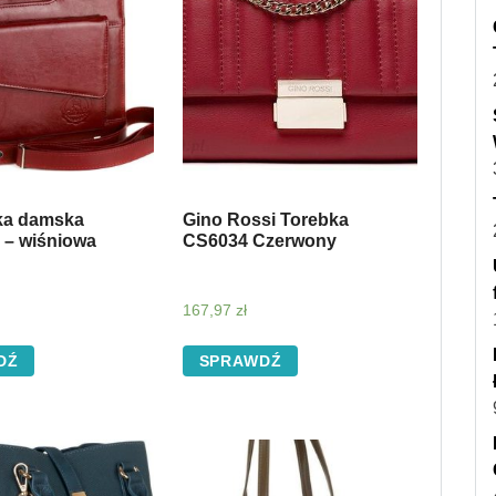
ka damska
Gino Rossi Torebka
 – wiśniowa
CS6034 Czerwony
167,97
zł
DŹ
SPRAWDŹ