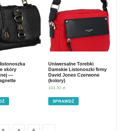
listonoszka
Uniwersalne Torebki
e skóry
Damskie Listonoszki firmy
znej —
David Jones Czerwone
agnette
(kolory)
104,30
zł
DŹ
SPRAWDŹ
3
4
5
→