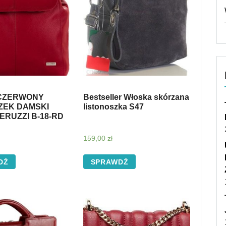
CZERWONY
Bestseller Włoska skórzana
ZEK DAMSKI
listonoszka S47
ERUZZI B-18-RD
159,00
zł
DŹ
SPRAWDŹ