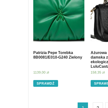
Patrizia Pepe Torebka
Ażurowa 
8B0081/E010-G240 Zielony
damska z
ekologic
LuluCast
1139,00
zł
158,35
zł
SPRAWDŹ
SPRAW
1
2