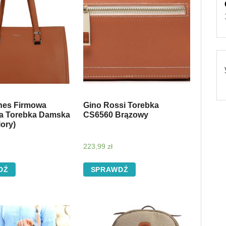
nes Firmowa
Gino Rossi Torebka
a Torebka Damska
CS6560 Brązowy
ory)
223,99
zł
DŹ
SPRAWDŹ