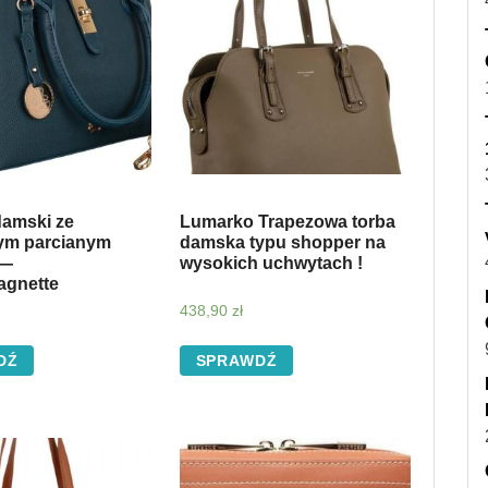
damski ze
Lumarko Trapezowa torba
ym parcianym
damska typu shopper na
 —
wysokich uchwytach !
agnette
438,90
zł
DŹ
SPRAWDŹ