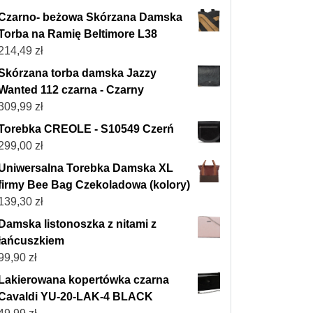
Czarno- beżowa Skórzana Damska
Torba na Ramię Beltimore L38
214,49
zł
Skórzana torba damska Jazzy
Wanted 112 czarna - Czarny
309,99
zł
Torebka CREOLE - S10549 Czerń
299,00
zł
Uniwersalna Torebka Damska XL
firmy Bee Bag Czekoladowa (kolory)
139,30
zł
Damska listonoszka z nitami z
łańcuszkiem
99,90
zł
Lakierowana kopertówka czarna
Cavaldi YU-20-LAK-4 BLACK