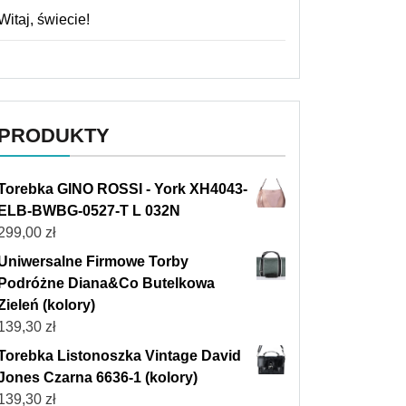
Witaj, świecie!
PRODUKTY
Torebka GINO ROSSI - York XH4043-
ELB-BWBG-0527-T L 032N
299,00
zł
Uniwersalne Firmowe Torby
Podróżne Diana&Co Butelkowa
Zieleń (kolory)
139,30
zł
Torebka Listonoszka Vintage David
Jones Czarna 6636-1 (kolory)
139,30
zł