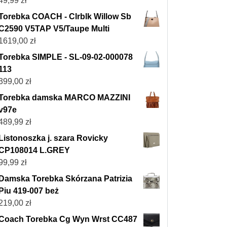
49,99
zł
Torebka COACH - Clrblk Willow Sb
C2590 V5TAP V5/Taupe Multi
1619,00
zł
Torebka SIMPLE - SL-09-02-000078
113
399,00
zł
Torebka damska MARCO MAZZINI
v97e
489,99
zł
Listonoszka j. szara Rovicky
CP108014 L.GREY
99,99
zł
Damska Torebka Skórzana Patrizia
Piu 419-007 beż
219,00
zł
Coach Torebka Cg Wyn Wrst CC487