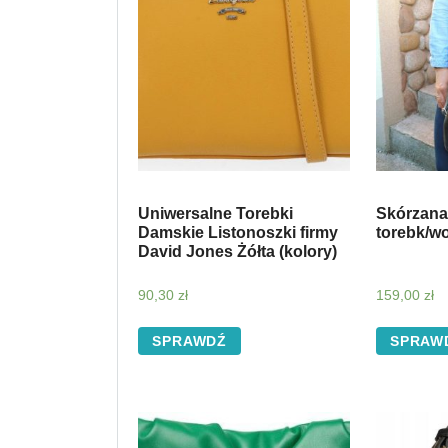
Uniwersalne Torebki
Skórzana
Damskie Listonoszki firmy
torebk/wo
David Jones Żółta (kolory)
90,30
zł
159,00
zł
SPRAWDŹ
SPRAW