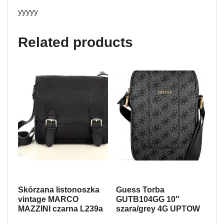
yyyyy
Related products
Skórzana listonoszka
Guess Torba
vintage MARCO
GUTB104GG 10″
MAZZINI czarna L239a
szara/grey 4G UPTOW