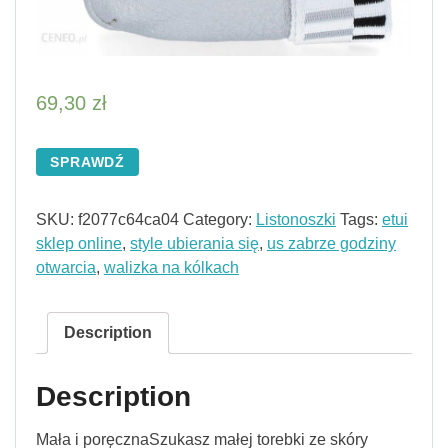
69,30
zł
SPRAWDŹ
SKU:
f2077c64ca04
Category:
Listonoszki
Tags:
etui
sklep online
,
style ubierania się
,
us zabrze godziny
otwarcia
,
walizka na kólkach
Description
Description
Mała i poręcznaSzukasz małej torebki ze skóry