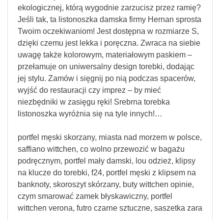
ekologicznej, którą wygodnie zarzucisz przez ramię?
Jeśli tak, ta listonoszka damska firmy Hernan sprosta
Twoim oczekiwaniom! Jest dostępna w rozmiarze S,
dzięki czemu jest lekka i poręczna. Zwraca na siebie
uwagę także kolorowym, materiałowym paskiem –
przełamuje on uniwersalny design torebki, dodając
jej stylu. Zamów i sięgnij po nią podczas spacerów,
wyjść do restauracji czy imprez – by mieć
niezbędniki w zasięgu ręki! Srebrna torebka
listonoszka wyróżnia się na tyle innych!…
portfel męski skorzany, miasta nad morzem w polsce,
saffiano wittchen, co wolno przewozić w bagażu
podręcznym, portfel mały damski, lou odzież, klipsy
na klucze do torebki, f24, portfel męski z klipsem na
banknoty, skoroszyt skórzany, buty wittchen opinie,
czym smarować zamek błyskawiczny, portfel
wittchen verona, futro czarne sztuczne, saszetka zara