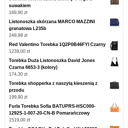
suwakiem
169,90
zł
Listonoszka skórzana MARCO MAZZINI
granatowa L235b
249,99
zł
Red Valentino Torebka 1Q2P0B46FYI Czarny
1239,00
zł
Torebka Duża Listonoszka David Jones
Czarna 6653-3 (kolory)
174,30
zł
Torebka shopperka z naszytą kieszenią z
przodu
199,90
zł
Furla Torebka Sofia BATUPRS-HSC000-
1292S-1-007-20-CN-B Pomarańczowy
1519,00
zł