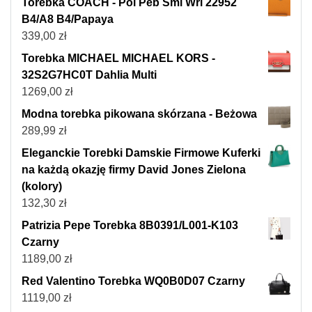
Torebka COACH - Pol Peb Sml Wrl 22952
B4/A8 B4/Papaya
339,00
zł
Torebka MICHAEL MICHAEL KORS -
32S2G7HC0T Dahlia Multi
1269,00
zł
Modna torebka pikowana skórzana - Beżowa
289,99
zł
Eleganckie Torebki Damskie Firmowe Kuferki
na każdą okazję firmy David Jones Zielona
(kolory)
132,30
zł
Patrizia Pepe Torebka 8B0391/L001-K103
Czarny
1189,00
zł
Red Valentino Torebka WQ0B0D07 Czarny
1119,00
zł