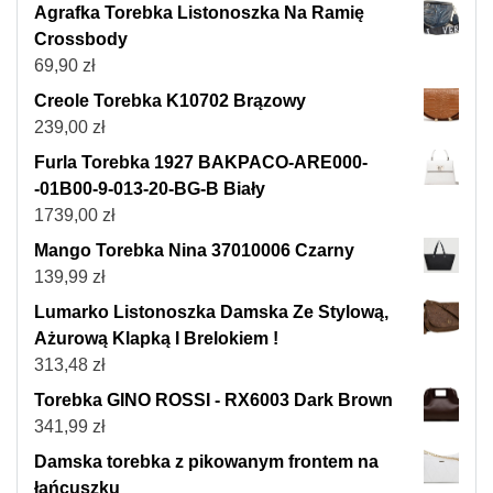
Agrafka Torebka Listonoszka Na Ramię
Crossbody
69,90
zł
Creole Torebka K10702 Brązowy
239,00
zł
Furla Torebka 1927 BAKPACO-ARE000-
-01B00-9-013-20-BG-B Biały
1739,00
zł
Mango Torebka Nina 37010006 Czarny
139,99
zł
Lumarko Listonoszka Damska Ze Stylową,
Ażurową Klapką I Brelokiem !
313,48
zł
Torebka GINO ROSSI - RX6003 Dark Brown
341,99
zł
Damska torebka z pikowanym frontem na
łańcuszku