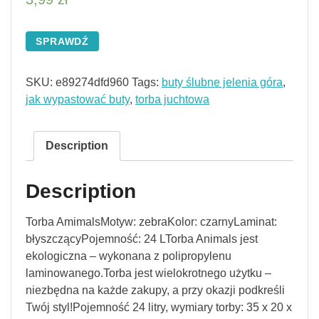
SPRAWDŹ
SKU:
e89274dfd960
Tags:
buty ślubne jelenia góra
,
jak wypastować buty
,
torba juchtowa
Description
Description
Torba AmimalsMotyw: zebraKolor: czarnyLaminat:
błyszczącyPojemność: 24 LTorba Animals jest
ekologiczna – wykonana z polipropylenu
laminowanego.Torba jest wielokrotnego użytku –
niezbędna na każde zakupy, a przy okazji podkreśli
Twój styl!Pojemność 24 litry, wymiary torby: 35 x 20 x