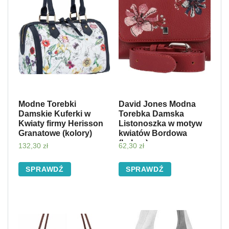
Modne Torebki
David Jones Modna
Damskie Kuferki w
Torebka Damska
Kwiaty firmy Herisson
Listonoszka w motyw
Granatowe (kolory)
kwiatów Bordowa
(kolory)
132,30
zł
62,30
zł
SPRAWDŹ
SPRAWDŹ