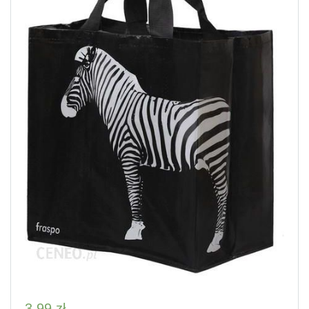
3,99
zł