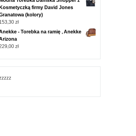
Modna Torebka Damska Shopper z
Kosmetyczką firmy David Jones
Granatowa (kolory)
153,30
zł
Anekke - Torebka na ramię , Anekke
Arizona
229,00
zł
zzzzz