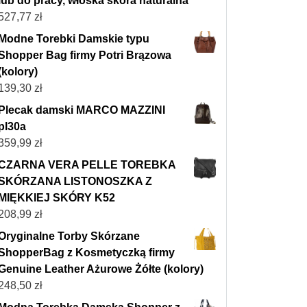
lub do pracy, włoska skóra naturalna
527,77
zł
Modne Torebki Damskie typu
Shopper Bag firmy Potri Brązowa
(kolory)
139,30
zł
Plecak damski MARCO MAZZINI
pl30a
359,99
zł
CZARNA VERA PELLE TOREBKA
SKÓRZANA LISTONOSZKA Z
MIĘKKIEJ SKÓRY K52
208,99
zł
Oryginalne Torby Skórzane
ShopperBag z Kosmetyczką firmy
Genuine Leather Ażurowe Żółte (kolory)
248,50
zł