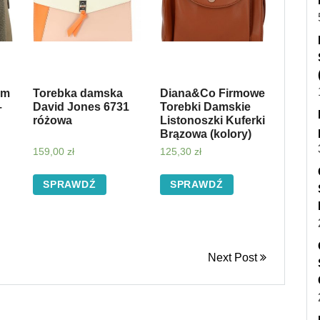
em
Torebka damska
Diana&Co Firmowe
–
David Jones 6731
Torebki Damskie
różowa
Listonoszki Kuferki
Brązowa (kolory)
159,00
zł
125,30
zł
SPRAWDŹ
SPRAWDŹ
Next Post