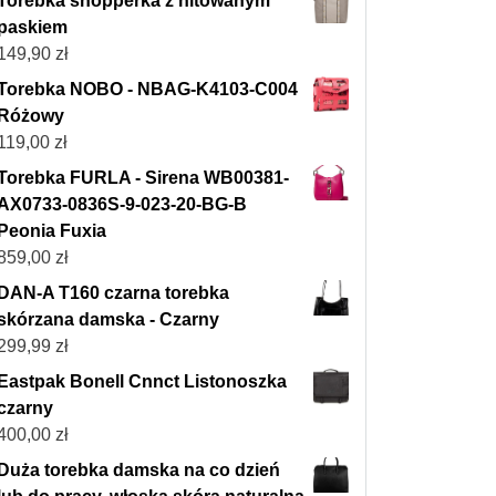
Torebka shopperka z nitowanym
paskiem
149,90
zł
Torebka NOBO - NBAG-K4103-C004
Różowy
119,00
zł
Torebka FURLA - Sirena WB00381-
AX0733-0836S-9-023-20-BG-B
Peonia Fuxia
859,00
zł
DAN-A T160 czarna torebka
skórzana damska - Czarny
299,99
zł
Eastpak Bonell Cnnct Listonoszka
czarny
400,00
zł
Duża torebka damska na co dzień