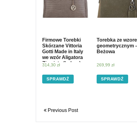
Firmowe Torebki
Torebka ze wzor
Skórzane Vittoria
geometrycznym 
Gotti Made in Italy
Beżowa
we wzór Aligatora
Ziemista (kolory)
314,30
zł
269,99
zł
SPRAWDŹ
SPRAWDŹ
Previous Post