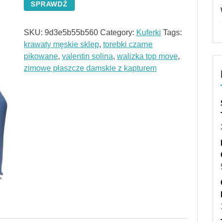
SPRAWDŹ
SKU:
9d3e5b55b560
Category:
Kuferki
Tags:
krawaty męskie sklep
,
torebki czarne
pikowane
,
valentin solina
,
walizka top move
,
zimowe płaszcze damskie z kapturem