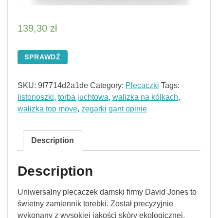
139,30
zł
SPRAWDŹ
SKU:
9f7714d2a1de
Category:
Plecaczki
Tags:
listonoszki
,
torba juchtowa
,
walizka na kólkach
,
walizka top move
,
zegarki gant opinie
Description
Description
Uniwersalny plecaczek damski firmy David Jones to
świetny zamiennik torebki. Został precyzyjnie
wykonany z wysokiej jakości skóry ekologicznej,