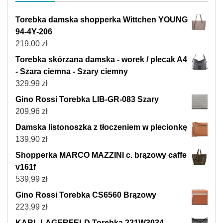
Torebka damska shopperka Wittchen YOUNG
94-4Y-206
219,00
zł
Torebka skórzana damska - worek / plecak A4
- Szara ciemna - Szary ciemny
329,99
zł
Gino Rossi Torebka LIB-GR-083 Szary
209,96
zł
Damska listonoszka z tłoczeniem w plecionkę
139,90
zł
Shopperka MARCO MAZZINI c. brązowy caffe
v161f
539,99
zł
Gino Rossi Torebka CS6560 Brązowy
223,99
zł
KARL LAGERFELD Torebka 221W3034