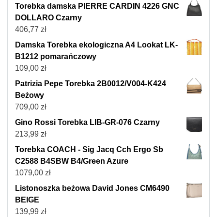
Torebka damska PIERRE CARDIN 4226 GNC
DOLLARO Czarny
406,77
zł
Damska Torebka ekologiczna A4 Lookat LK-
B1212 pomarańczowy
109,00
zł
Patrizia Pepe Torebka 2B0012/V004-K424
Beżowy
709,00
zł
Gino Rossi Torebka LIB-GR-076 Czarny
213,99
zł
Torebka COACH - Sig Jacq Cch Ergo Sb
C2588 B4SBW B4/Green Azure
1079,00
zł
Listonoszka beżowa David Jones CM6490
BEIGE
139,99
zł