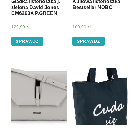
Gładka listonoszka j.
Kultowa listonoszka
zielona David Jones
Bestseller NOBO
CM6293A P.GREEN
129,99
zł
169,00
zł
SPRAWDŹ
SPRAWDŹ