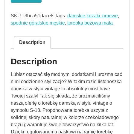
SKU:
f3bca51dace8
Tags:
damskie kozaki zimowe
,
spodnie góralskie męskie
,
torebka beżowa mała
Description
Description
Lubisz otaczać się modnymi dodatkami i urozmaicać
nimi codzienne stylizacje? W takim razie listonoszka
damska w stylu vintage to absolutny must have
Twojej szafy! Tak się składa, że urozmaiciliśmy
naszą ofertę o torebkę damską w stylu vintage o
symbolu S-13. Proponowana torebka uszyta z
solidnej skóry naturalnej w kolorze czekoladowego
brązu gwarantuje swoje towarzystwo na kilka lat.
Dzięki regulowanemu paskowi na ramię torebkę