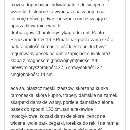
można dopasować indywidualnie do swojego
wzrostu. Listonoszka wyposażona w pojemną
komorę główną i dwie kieszonki umożliwiające
uporządkowanie swoich
drobiazgów.Charakterystykaproducent: Paolo
Peruzzimodel: S-13-BRmateriał: postarzana skóra
naturalnailość komór: 1ilość kieszeni: 3uchwyt:
regulowany pasek na ramięzapięcie: suwak oraz
klapa z magnesem (podwójnym)mieści A4:
nieWymiaryszerokość: 27,5 cmwysokość: 22
cmgłębokość: 14 cm
eca sa, płaszcz męski rzeszów, skórzana kurtka
ramoneska, skóra kupno, trapery damskie na zamek,
skarpetki damskie wzory, portfele damskie zielone,
pasek do spodni 130 cm, tanie rękawice
motocyklowe, kozaki damskie skóra, trencz na
wiosnę, wola park zegarki, torebka do ręki i na ramię,