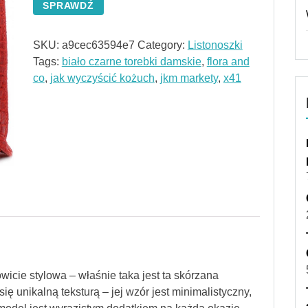
SPRAWDŹ
SKU:
a9cec63594e7
Category:
Listonoszki
Tags:
biało czarne torebki damskie
,
flora and
co
,
jak wyczyścić kożuch
,
jkm markety
,
x41
wicie stylowa – właśnie taka jest ta skórzana
ę unikalną teksturą – jej wzór jest minimalistyczny,