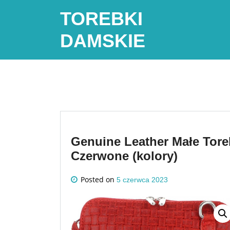
Skip
TOREBKI
to
content
DAMSKIE
Genuine Leather Małe Tore
Czerwone (kolory)
Posted on
5 czerwca 2023