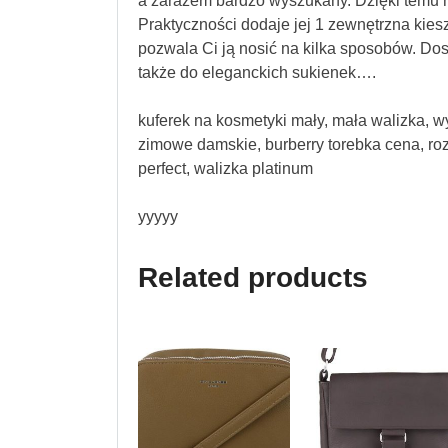
a zarazem bardzo wyszukany. Dzięki temu m
Praktyczności dodaje jej 1 zewnętrzna kie
pozwala Ci ją nosić na kilka sposobów. Dos
także do eleganckich sukienek….
kuferek na kosmetyki mały, mała walizka, wy
zimowe damskie, burberry torebka cena, roz
perfect, walizka platinum
yyyyy
Related products