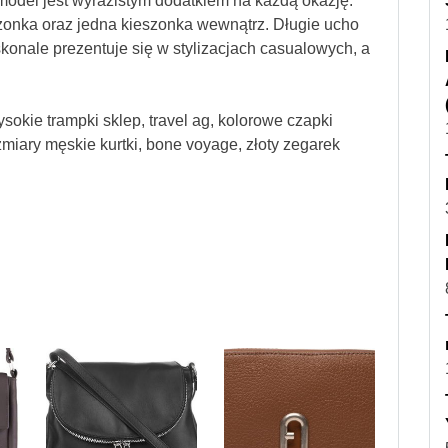
odel jest wyrazistym dodatkiem na każdą okazję.
szonka oraz jedna kieszonka wewnątrz. Długie ucho
konale prezentuje się w stylizacjach casualowych, a
sokie trampki sklep, travel ag, kolorowe czapki
miary męskie kurtki, bone voyage, złoty zegarek