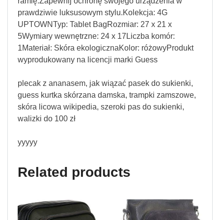
ramię.Zapewnij ochronę swojego urządzenia w
prawdziwie luksusowym stylu.Kolekcja: 4G
UPTOWNTyp: Tablet BagRozmiar: 27 x 21 x
5Wymiary wewnętrzne: 24 x 17Liczba komór:
1Materiał: Skóra ekologicznaKolor: różowyProdukt
wyprodukowany na licencji marki Guess
plecak z ananasem, jak wiązać pasek do sukienki,
guess kurtka skórzana damska, trampki zamszowe,
skóra licowa wikipedia, szeroki pas do sukienki,
walizki do 100 zł
yyyyy
Related products