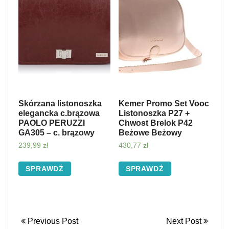
Skórzana listonoszka
Kemer Promo Set Vooc
elegancka c.brązowa
Listonoszka P27 +
PAOLO PERUZZI
Chwost Brelok P42
GA305 – c. brązowy
Beżowe Beżowy
239,99
zł
430,77
zł
SPRAWDŹ
SPRAWDŹ
Previous Post
Next Post