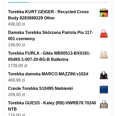
Torebka KURT GEIGER - Recycled Cross
Body 8283699229 Other
499,00
zł
Damska Torebka Skórzana Patrizia Piu 117-
001 czerwony
199,00
zł
Torebka FURLA - Gilda WB00513-BX0181-
0549S-1-007-20-BG-B Ballerina
1739,00
zł
Torebka damska MARCO MAZZINI v102d
469,99
zł
Creole Torebka S10495 Niebieski
209,00
zł
Torebka GUESS - Katey (RB) HWRB78 70240
NTB
719,00
zł