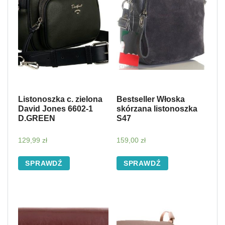
Listonoszka c. zielona
Bestseller Włoska
David Jones 6602-1
skórzana listonoszka
D.GREEN
S47
129,99
zł
159,00
zł
SPRAWDŹ
SPRAWDŹ