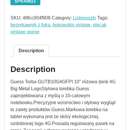
SPRAWDŹ
SKU:
48fcc004f908
Category:
Listonoszki
Tags:
bezrękawnik z futra
,
bukowskis vintage
,
plecak
vintage opinie
Description
Description
Guess Torba GUTB10G4GFPI 10″ różowa /pink 4G
Big Metal LogoStylowa torebka Guess
zaprojektowana z myślą o 10-calowym
notebooku.Precyzyjne wzornictwo i stylowy wygląd
to zalety produktów Guess.Markowa torebka na
tablet wykonana jest ze skóry ekologicznej,
ozdobionej logo 4G.Posiada regulowany pasek na