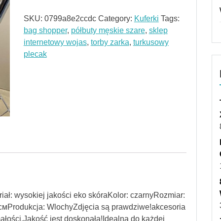
SKU:
0799a8e2ccdc
Category:
Kuferki
Tags:
bag shopper
,
półbuty męskie szare
,
sklep
internetowy wojas
,
torby zarka
,
turkusowy
plecak
ł: wysokiej jakości eko skóraKolor: czarnyRozmiar:
 смProdukcja: WlochyZdjęcia są prawdziwe!akcesoria
ałości.Jakość jest doskonała!Idealna do każdej