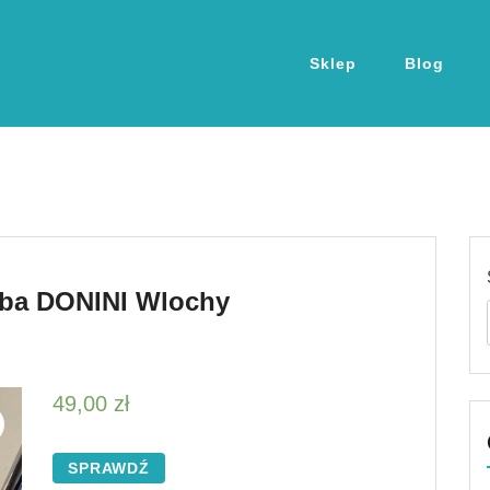
Sklep
Blog
rba DONINI Wlochy
49,00
zł
SPRAWDŹ