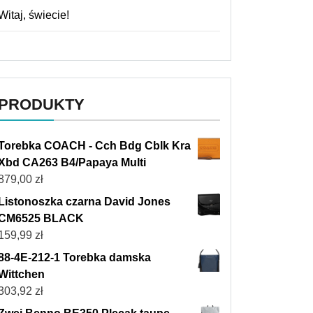
Witaj, świecie!
PRODUKTY
Torebka COACH - Cch Bdg Cblk Kra
Xbd CA263 B4/Papaya Multi
879,00
zł
Listonoszka czarna David Jones
CM6525 BLACK
159,99
zł
88-4E-212-1 Torebka damska
Wittchen
303,92
zł