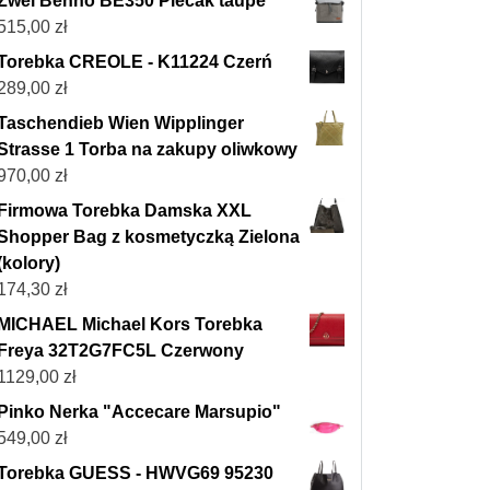
Zwei Benno BE350 Plecak taupe
515,00
zł
Torebka CREOLE - K11224 Czerń
289,00
zł
Taschendieb Wien Wipplinger
Strasse 1 Torba na zakupy oliwkowy
970,00
zł
Firmowa Torebka Damska XXL
Shopper Bag z kosmetyczką Zielona
(kolory)
174,30
zł
MICHAEL Michael Kors Torebka
Freya 32T2G7FC5L Czerwony
1129,00
zł
Pinko Nerka "Accecare Marsupio"
549,00
zł
Torebka GUESS - HWVG69 95230