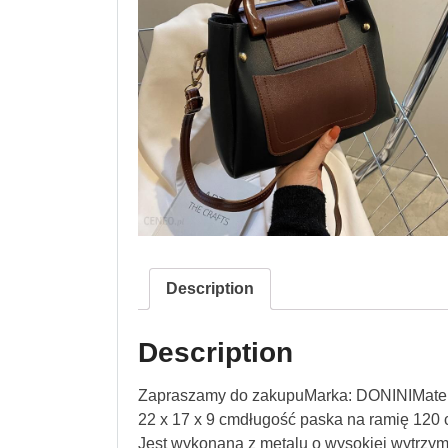
Description
Description
Zapraszamy do zakupuMarka: DONINIMateria
22 x 17 x 9 cmdługość paska na ramię 120
Jest wykonana z metalu o wysokiej wytrzym