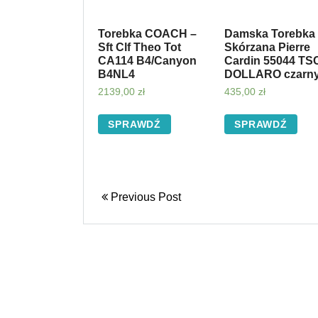
Torebka COACH –
Damska Torebka
Sft Clf Theo Tot
Skórzana Pierre
CA114 B4/Canyon
Cardin 55044 TS
B4NL4
DOLLARO czarn
2139,00
zł
435,00
zł
SPRAWDŹ
SPRAWDŹ
Previous Post