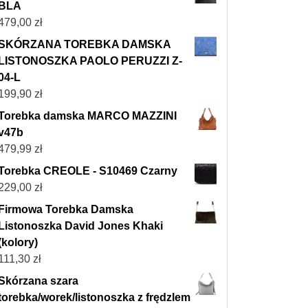
BLA
479,00
zł
SKÓRZANA TOREBKA DAMSKA
LISTONOSZKA PAOLO PERUZZI Z-
04-L
199,90
zł
Torebka damska MARCO MAZZINI
v47b
479,99
zł
Torebka CREOLE - S10469 Czarny
229,00
zł
Firmowa Torebka Damska
Listonoszka David Jones Khaki
(kolory)
111,30
zł
Skórzana szara
torebka/worek/listonoszka z frędzlem