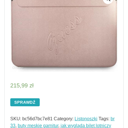
215,99
zł
SPRAWDŹ
SKU:
bc56d7bc7e81
Category:
Listonoszki
Tags:
br
33
,
buty meskie garnitur
,
jak wygląda bilet lotniczy