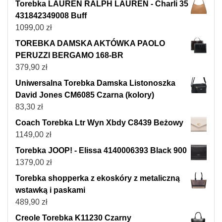
Torebka LAUREN RALPH LAUREN - Charli 35
431842349008 Buff
1099,00
zł
TOREBKA DAMSKA AKTÓWKA PAOLO
PERUZZI BERGAMO 168-BR
379,90
zł
Uniwersalna Torebka Damska Listonoszka
David Jones CM6085 Czarna (kolory)
83,30
zł
Coach Torebka Ltr Wyn Xbdy C8439 Beżowy
1149,00
zł
Torebka JOOP! - Elissa 4140006393 Black 900
1379,00
zł
Torebka shopperka z ekoskóry z metaliczną
wstawką i paskami
489,90
zł
Creole Torebka K11230 Czarny