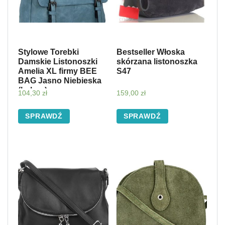
Stylowe Torebki
Bestseller Włoska
Damskie Listonoszki
skórzana listonoszka
Amelia XL firmy BEE
S47
BAG Jasno Niebieska
(kolory)
104,30
zł
159,00
zł
SPRAWDŹ
SPRAWDŹ