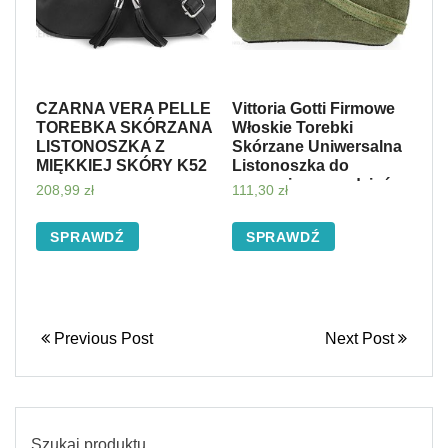
CZARNA VERA PELLE
Vittoria Gotti Firmowe
TOREBKA SKÓRZANA
Włoskie Torebki
LISTONOSZKA Z
Skórzane Uniwersalna
MIĘKKIEJ SKÓRY K52
Listonoszka do
noszenia na co dzień
208,99
zł
111,30
zł
Zielona (kolory)
SPRAWDŹ
SPRAWDŹ
Previous Post
Next Post
Szukaj produktu