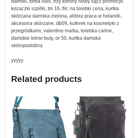
damski, torba vaio, trzy korony nowy sącz promocje,
kozaczki szpilki, tm 16, filc na torebki cena, kurtka
skórzana damska zielona, aldora praca w holandii,
akcesoria skórzane, db09, kuferek na kosmetyki z
przegródkami, valentino marka, torebka carine,
damskie letnie buty, or 50, kurtka damska
skóropodobna
yyyyy
Related products