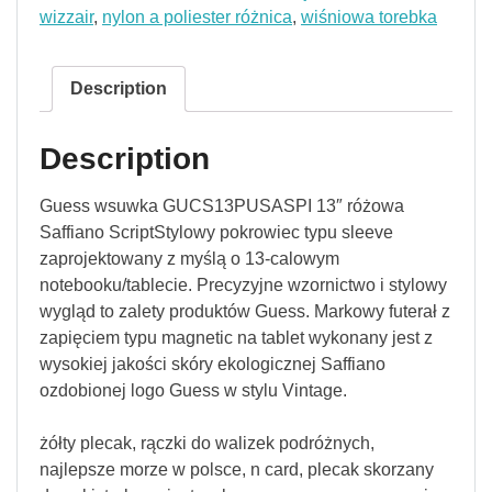
wizzair
,
nylon a poliester różnica
,
wiśniowa torebka
Description
Description
Guess wsuwka GUCS13PUSASPI 13″ różowa
Saffiano ScriptStylowy pokrowiec typu sleeve
zaprojektowany z myślą o 13-calowym
notebooku/tablecie. Precyzyjne wzornictwo i stylowy
wygląd to zalety produktów Guess. Markowy futerał z
zapięciem typu magnetic na tablet wykonany jest z
wysokiej jakości skóry ekologicznej Saffiano
ozdobionej logo Guess w stylu Vintage.
żółty plecak, rączki do walizek podróżnych,
najlepsze morze w polsce, n card, plecak skorzany