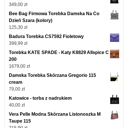
349,00
zł
Bee Bag Firmowa Torebka Damska Na Co
Dzień Szara (kolory)
125,30
zł
Badura Torebka CS7592 Fioletowy
399,99
zł
Torebka KATE SPADE - Katy K8829 Allspice C
200
1679,00
zł
Damska Torebka Skórzana Gregorio 115
cream
79,00
zł
Katowice - torba z nadrukiem
40,00
zł
Vera Pelle Modna Skórzana Listonoszka M
Taupe 115
215,90
zł