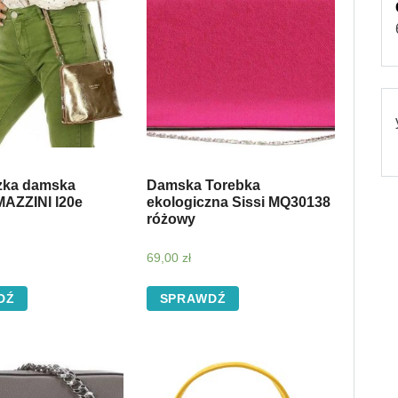
zka damska
Damska Torebka
AZZINI l20e
ekologiczna Sissi MQ30138
różowy
69,00
zł
DŹ
SPRAWDŹ