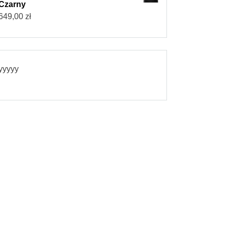
Czarny
649,00
zł
yyyyy