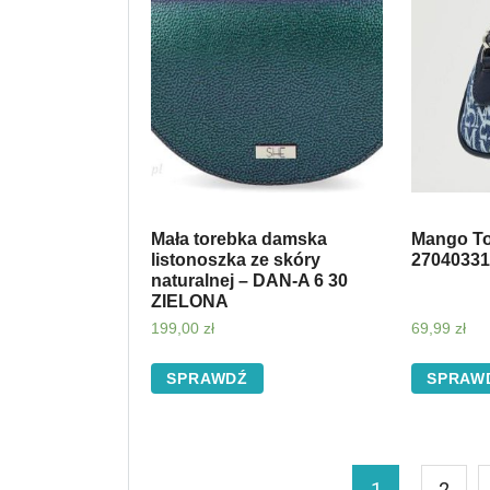
Mała torebka damska
Mango To
listonoszka ze skóry
27040331
naturalnej – DAN-A 6 30
ZIELONA
199,00
zł
69,99
zł
SPRAWDŹ
SPRAW
1
2