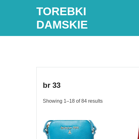
Skip
TOREBKI
to
content
DAMSKIE
br 33
Showing 1–18 of 84 results