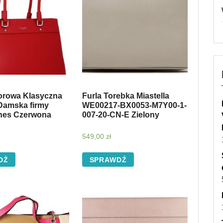
rowa Klasyczna
Furla Torebka Miastella
Damska firmy
WE00217-BX0053-M7Y00-1-
nes Czerwona
007-20-CN-E Zielony
549,00
zł
DŹ
SPRAWDŹ