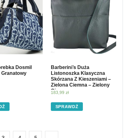
rebka Dosmil
Barberini’s Duża
 Granatowy
Listonoszka Klasyczna
Skórzana Z Kieszeniami –
Zielona Ciemna – Zielony
Ciemny
183,99
zł
DŹ
SPRAWDŹ
3
4
5
→