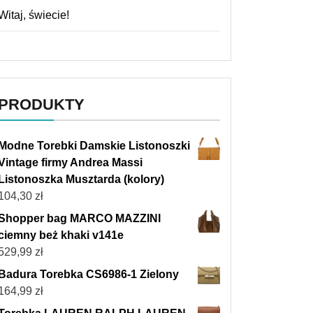
Witaj, świecie!
PRODUKTY
Modne Torebki Damskie Listonoszki
Vintage firmy Andrea Massi
Listonoszka Musztarda (kolory)
104,30
zł
Shopper bag MARCO MAZZINI
ciemny beż khaki v141e
529,99
zł
Badura Torebka CS6986-1 Zielony
164,99
zł