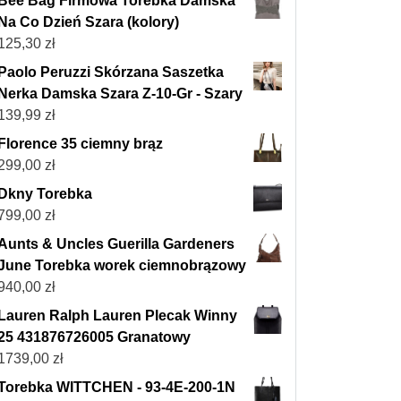
Bee Bag Firmowa Torebka Damska
Na Co Dzień Szara (kolory)
125,30
zł
Paolo Peruzzi Skórzana Saszetka
Nerka Damska Szara Z-10-Gr - Szary
139,99
zł
Florence 35 ciemny brąz
299,00
zł
Dkny Torebka
799,00
zł
Aunts & Uncles Guerilla Gardeners
June Torebka worek ciemnobrązowy
940,00
zł
Lauren Ralph Lauren Plecak Winny
25 431876726005 Granatowy
1739,00
zł
Torebka WITTCHEN - 93-4E-200-1N