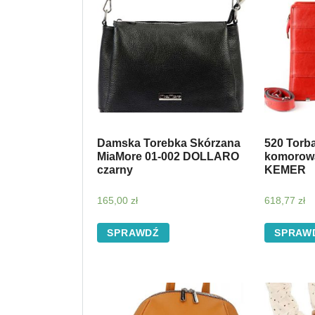
Damska Torebka Skórzana
520 Torb
MiaMore 01-002 DOLLARO
komorowa
czarny
KEMER
165,00
zł
618,77
zł
SPRAWDŹ
SPRAW