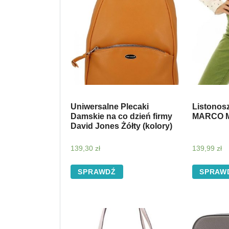
Uniwersalne Plecaki
Listonos
Damskie na co dzień firmy
MARCO M
David Jones Żółty (kolory)
139,30
zł
139,99
zł
SPRAWDŹ
SPRAW