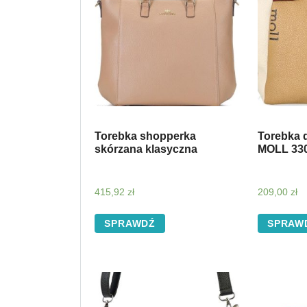
Torebka shopperka
Torebka 
skórzana klasyczna
MOLL 33
415,92
zł
209,00
zł
SPRAWDŹ
SPRAW