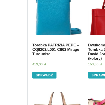
Torebka PATRIZIA PEPE –
Dwukomo
CQ0203/L001-C903 Mirage
Torebka 
Turquoise
David Jo
(kolory)
419,00
zł
153,30
zł
SPRAWDŹ
SPRAW