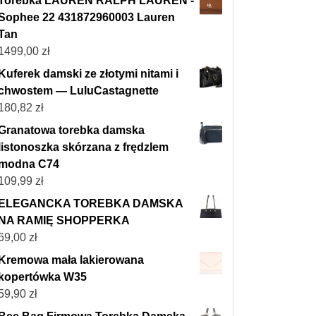
Torebka LAUREN RALPH LAUREN -
Sophee 22 431872960003 Lauren
Tan
1499,00
zł
Kuferek damski ze złotymi nitami i
chwostem — LuluCastagnette
180,82
zł
Granatowa torebka damska
listonoszka skórzana z frędzlem
modna C74
109,99
zł
ELEGANCKA TOREBKA DAMSKA
NA RAMIĘ SHOPPERKA
69,00
zł
Kremowa mała lakierowana
kopertówka W35
59,90
zł