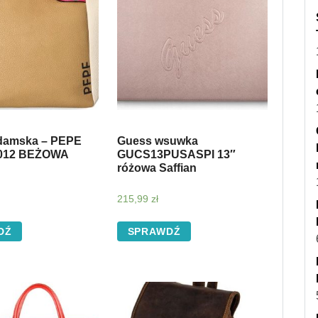
damska – PEPE
Guess wsuwka
012 BEŻOWA
GUCS13PUSASPI 13″
różowa Saffian
215,99
zł
DŹ
SPRAWDŹ