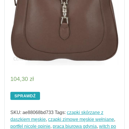
104,30
zł
SPRAWDŹ
SKU:
ae88068bd733
Tags:
czapki skórzane z
daszkiem męskie
,
czapki zimowe męskie wełniane
,
portfel nicole opinie
,
praca biurowa gdynia
,
witch po