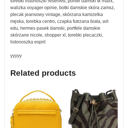
torebki listonoszki reserved, portfel damski tk maxx,
walizka voyager opinie, botki damskie skóra zamsz,
plecak jeansowy vintage, skórzana kamizelka
męska, torebka centro, czapka futrzana biała, wit
edu, hermes pasek damski, portfele damskie
skórzane nicole, shopper xl, torebki plecaczki,
listonoszka esprit
yyyyy
Related products