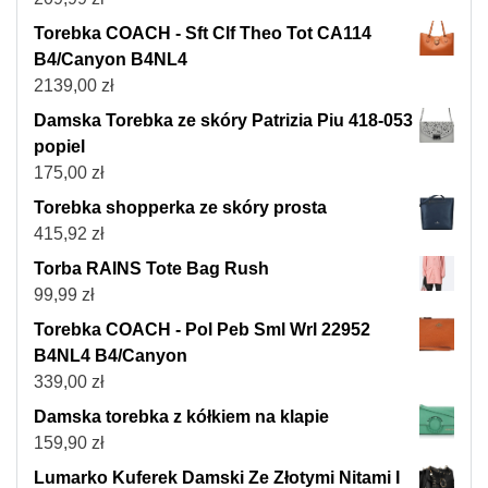
Torebka COACH - Sft Clf Theo Tot CA114
B4/Canyon B4NL4
2139,00
zł
Damska Torebka ze skóry Patrizia Piu 418-053
popiel
175,00
zł
Torebka shopperka ze skóry prosta
415,92
zł
Torba RAINS Tote Bag Rush
99,99
zł
Torebka COACH - Pol Peb Sml Wrl 22952
B4NL4 B4/Canyon
339,00
zł
Damska torebka z kółkiem na klapie
159,90
zł
Lumarko Kuferek Damski Ze Złotymi Nitami I