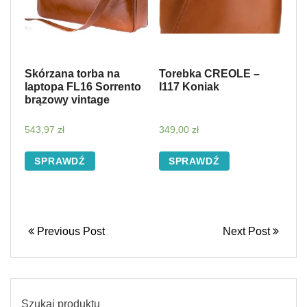
Skórzana torba na
Torebka CREOLE –
laptopa FL16 Sorrento
I117 Koniak
brązowy vintage
543,97
zł
349,00
zł
SPRAWDŹ
SPRAWDŹ
Previous Post
Next Post
Szukaj produktu