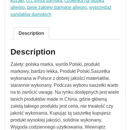
kozaki
,
ccc torba damska
,
czółenka na słupku
allegro
,
tanie żakiety damskie allegro
,
wyprzedaż
sandałów damskich
Description
Description
Zalety: polska marka, wyrób Polski, produkt
markowy, bardzo lekka, Produkt Polski.Saszetka
wykonana w Polsce z dobrej jakości materiałów,
starannie wykonany. Podczas wyboru saszetki warto
na to zwrócić uwagę. Na rynku dostępnych jest wiele
tanich produktów made in China, gdzie główną
zaletą takiego produktu jest cena, nie trwałość czy
jakość wykonania. Kupując tą saszetkę kupujesz
produkt wysokiej jakości, solidnie wykonany.
Wygoda codziennego użytkowania. Wewnątrz