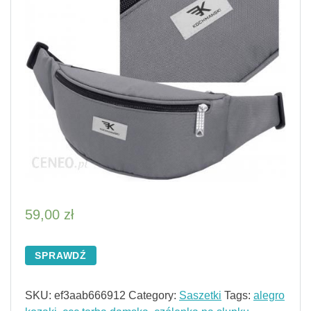
59,00
zł
SPRAWDŹ
SKU:
ef3aab666912
Category:
Saszetki
Tags:
alegro