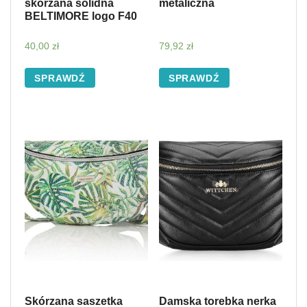
skórzana solidna
metaliczna
BELTIMORE logo F40
40,00
zł
79,92
zł
SPRAWDŹ
SPRAWDŹ
Skórzana saszetka
Damska torebka nerka