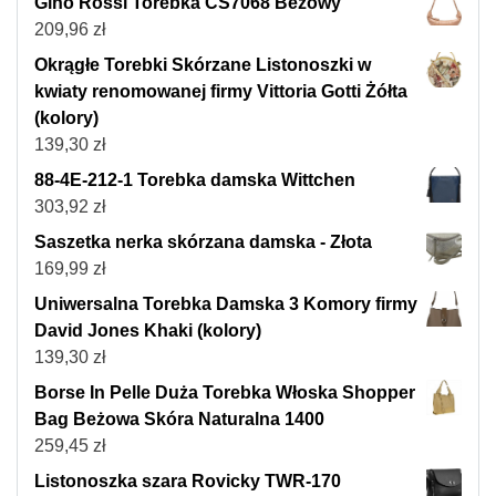
Gino Rossi Torebka CS7068 Beżowy
209,96
zł
Okrągłe Torebki Skórzane Listonoszki w
kwiaty renomowanej firmy Vittoria Gotti Żółta
(kolory)
139,30
zł
88-4E-212-1 Torebka damska Wittchen
303,92
zł
Saszetka nerka skórzana damska - Złota
169,99
zł
Uniwersalna Torebka Damska 3 Komory firmy
David Jones Khaki (kolory)
139,30
zł
Borse In Pelle Duża Torebka Włoska Shopper
Bag Beżowa Skóra Naturalna 1400
259,45
zł
Listonoszka szara Rovicky TWR-170