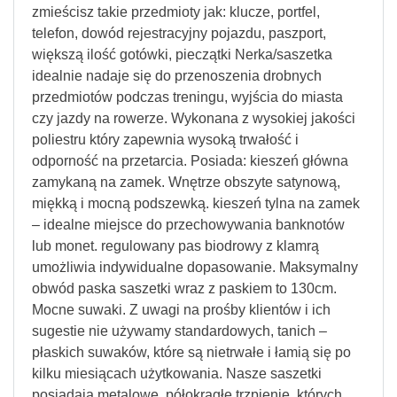
zmieścisz takie przedmioty jak: klucze, portfel,
telefon, dowód rejestracyjny pojazdu, paszport,
większą ilość gotówki, pieczątki Nerka/saszetka
idealnie nadaje się do przenoszenia drobnych
przedmiotów podczas treningu, wyjścia do miasta
czy jazdy na rowerze. Wykonana z wysokiej jakości
poliestru który zapewnia wysoką trwałość i
odporność na przetarcia. Posiada: kieszeń główna
zamykaną na zamek. Wnętrze obszyte satynową,
miękką i mocną podszewką. kieszeń tylna na zamek
– idealne miejsce do przechowywania banknotów
lub monet. regulowany pas biodrowy z klamrą
umożliwia indywidualne dopasowanie. Maksymalny
obwód paska saszetki wraz z paskiem to 130cm.
Mocne suwaki. Z uwagi na prośby klientów i ich
sugestie nie używamy standardowych, tanich –
płaskich suwaków, które są nietrwałe i łamią się po
kilku miesiącach użytkowania. Nasze saszetki
posiadają metalowe, półokrągłe trzpienie, których