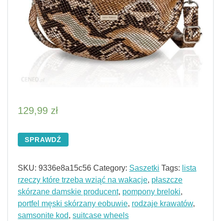
129,99
zł
SPRAWDŹ
SKU:
9336e8a15c56
Category:
Saszetki
Tags:
lista
rzeczy które trzeba wziąć na wakacje
,
płaszcze
skórzane damskie producent
,
pompony breloki
,
portfel męski skórzany eobuwie
,
rodzaje krawatów
,
samsonite kod
,
suitcase wheels