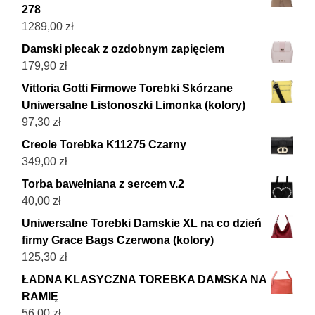
278
1289,00
zł
Damski plecak z ozdobnym zapięciem
179,90
zł
Vittoria Gotti Firmowe Torebki Skórzane
Uniwersalne Listonoszki Limonka (kolory)
97,30
zł
Creole Torebka K11275 Czarny
349,00
zł
Torba bawełniana z sercem v.2
40,00
zł
Uniwersalne Torebki Damskie XL na co dzień
firmy Grace Bags Czerwona (kolory)
125,30
zł
ŁADNA KLASYCZNA TOREBKA DAMSKA NA
RAMIĘ
56,00
zł