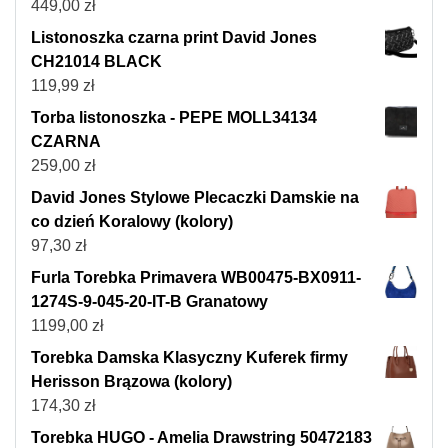
449,00
zł
Listonoszka czarna print David Jones
CH21014 BLACK
119,99
zł
Torba listonoszka - PEPE MOLL34134
CZARNA
259,00
zł
David Jones Stylowe Plecaczki Damskie na
co dzień Koralowy (kolory)
97,30
zł
Furla Torebka Primavera WB00475-BX0911-
1274S-9-045-20-IT-B Granatowy
1199,00
zł
Torebka Damska Klasyczny Kuferek firmy
Herisson Brązowa (kolory)
174,30
zł
Torebka HUGO - Amelia Drawstring 50472183