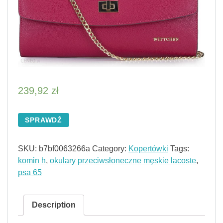
239,92
zł
SPRAWDŹ
SKU:
b7bf0063266a
Category:
Kopertówki
Tags:
komin h
,
okulary przeciwsłoneczne męskie lacoste
,
psa 65
Description