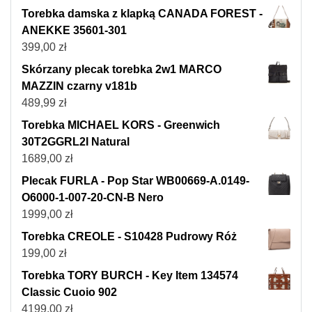
Torebka damska z klapką CANADA FOREST -
ANEKKE 35601-301
399,00
zł
Skórzany plecak torebka 2w1 MARCO
MAZZIN czarny v181b
489,99
zł
Torebka MICHAEL KORS - Greenwich
30T2GGRL2I Natural
1689,00
zł
Plecak FURLA - Pop Star WB00669-A.0149-
O6000-1-007-20-CN-B Nero
1999,00
zł
Torebka CREOLE - S10428 Pudrowy Róż
199,00
zł
Torebka TORY BURCH - Key Item 134574
Classic Cuoio 902
4199,00
zł