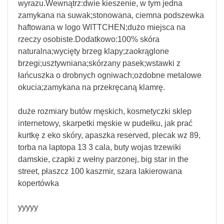
wyrazu.Wewnątrz:dwie kieszenie, w tym jedna
zamykana na suwak;stonowana, ciemna podszewka
haftowana w logo WITTCHEN;dużo miejsca na
rzeczy osobiste.Dodatkowo:100% skóra
naturalna;wycięty brzeg klapy;zaokrąglone
brzegi;usztywniana;skórzany pasek;wstawki z
łańcuszka o drobnych ogniwach;ozdobne metalowe
okucia;zamykana na przekręcaną klamrę.
duże rozmiary butów męskich, kosmetyczki sklep
internetowy, skarpetki męskie w pudełku, jak prać
kurtkę z eko skóry, apaszka reserved, plecak wz 89,
torba na laptopa 13 3 cala, buty wojas trzewiki
damskie, czapki z wełny parzonej, big star in the
street, płaszcz 100 kaszmir, szara lakierowana
kopertówka
yyyyy