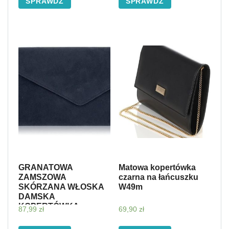
SPRAWDŹ
SPRAWDŹ
GRANATOWA
Matowa kopertówka
ZAMSZOWA
czarna na łańcuszku
SKÓRZANA WŁOSKA
W49m
DAMSKA
KOPERTÓWKA
87,99
zł
69,90
zł
TOREBKA
WIECZOROWA