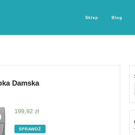
Sklep
Blog
ebka Damska
199,92
zł
SPRAWDŹ