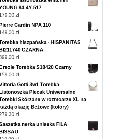
Torebka listonoszka Wittchen
YOUNG 94-4Y-517
179,00
zł
Pierre Cardin NPA 110
149,00
zł
Torebka hiszpańska - HISPANITAS
BI211740 CZARNA
399,00
zł
Creole Torebka S10420 Czarny
159,00
zł
Vittoria Gotti 3w1 Torebka
Listonoszka Plecak Uniwersalne
Torebki Skórzane w rozmoarze XL na
każdą okazję Beżowe (kolory)
279,30
zł
Saszetka nerka uniseks FILA
BISSAU