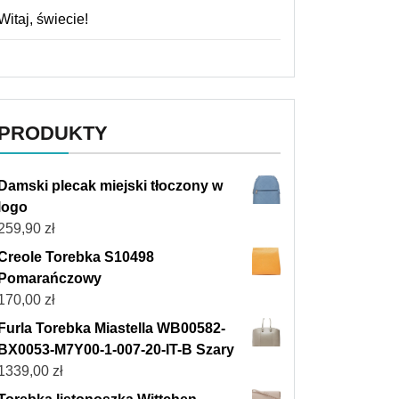
Witaj, świecie!
PRODUKTY
Damski plecak miejski tłoczony w
logo
259,90
zł
Creole Torebka S10498
Pomarańczowy
170,00
zł
Furla Torebka Miastella WB00582-
BX0053-M7Y00-1-007-20-IT-B Szary
1339,00
zł