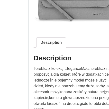
Description
Description
Torebka z kolekcjiEleganceMała torebkaz na
propozycja dla kobiet, które w dodatkach ce
jednocześnie pojemny model może służyć j
dzień, kiedy nie potrzebujemy dużej torby,
akcesorium.wykonana zeskóry naturalnej;ca
zapięcie;komora głównaprzedzielona prze
otwarta kieszeń na drobiazgi;do torebki doł