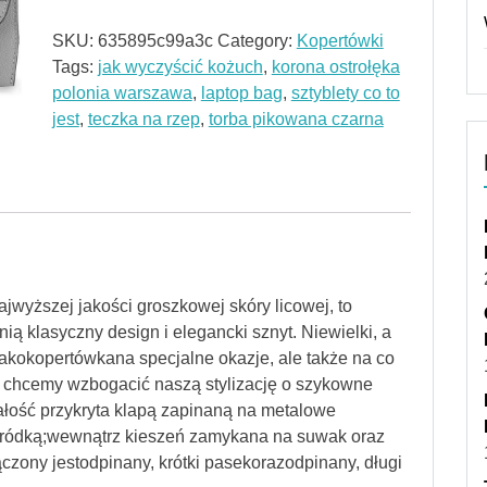
SKU:
635895c99a3c
Category:
Kopertówki
Tags:
jak wyczyścić kożuch
,
korona ostrołęka
polonia warszawa
,
laptop bag
,
sztyblety co to
jest
,
teczka na rzep
,
torba pikowana czarna
jwyższej jakości groszkowej skóry licowej, to
nią klasyczny design i elegancki sznyt. Niewielki, a
akokopertówkana specjalne okazje, ale także na co
 a chcemy wzbogacić naszą stylizację o szykowne
łość przykryta klapą zapinaną na metalowe
gródką;wewnątrz kieszeń zamykana na suwak oraz
ączony jestodpinany, krótki pasekorazodpinany, długi