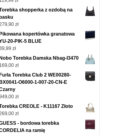
119,99
zł
Torebka shopperka z ozdobą na
pasku
279,90
zł
Pikowana kopertówka granatowa
YU-20-PIK-5 BLUE
39,99
zł
Nobo Torebka Damska Nbag-I3470
169,00
zł
Furla Torebka Club 2 WE00280-
BX0041-O6000-1-007-20-CN-E
Czarny
949,00
zł
Torebka CREOLE - K11167 Złoto
269,00
zł
GUESS - bordowa torebka
CORDELIA na ramię