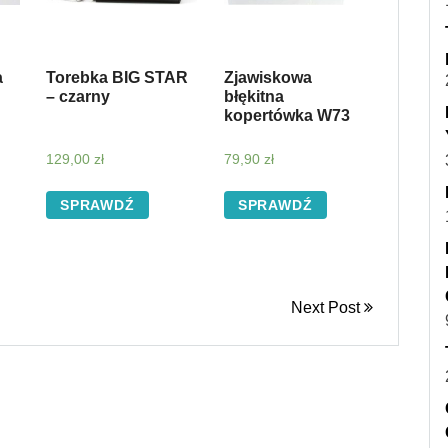
a
Torebka BIG STAR
Zjawiskowa
– czarny
błękitna
kopertówka W73
129,00
zł
79,90
zł
SPRAWDŹ
SPRAWDŹ
Next Post