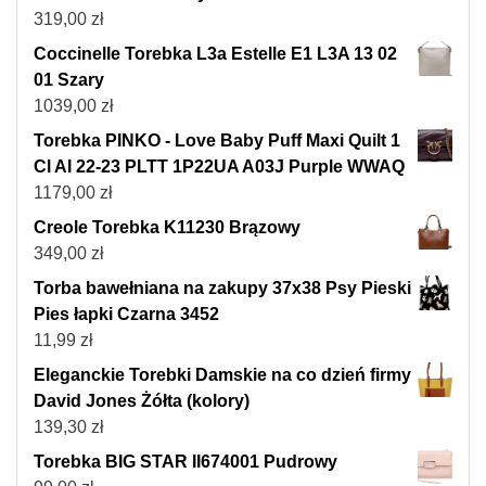
319,00
zł
Coccinelle Torebka L3a Estelle E1 L3A 13 02
01 Szary
1039,00
zł
Torebka PINKO - Love Baby Puff Maxi Quilt 1
Cl AI 22-23 PLTT 1P22UA A03J Purple WWAQ
1179,00
zł
Creole Torebka K11230 Brązowy
349,00
zł
Torba bawełniana na zakupy 37x38 Psy Pieski
Pies łapki Czarna 3452
11,99
zł
Eleganckie Torebki Damskie na co dzień firmy
David Jones Żółta (kolory)
139,30
zł
Torebka BIG STAR II674001 Pudrowy