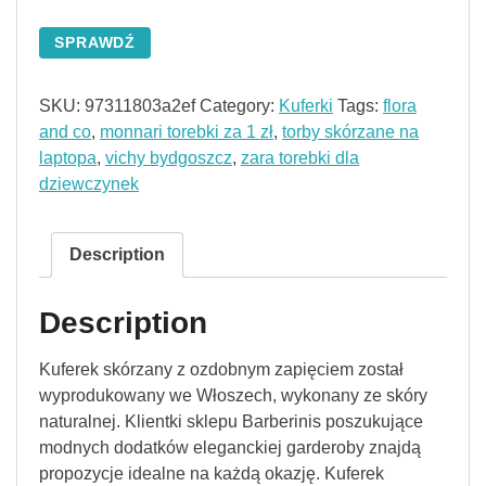
SPRAWDŹ
SKU:
97311803a2ef
Category:
Kuferki
Tags:
flora
and co
,
monnari torebki za 1 zł
,
torby skórzane na
laptopa
,
vichy bydgoszcz
,
zara torebki dla
dziewczynek
Description
Description
Kuferek skórzany z ozdobnym zapięciem został
wyprodukowany we Włoszech, wykonany ze skóry
naturalnej. Klientki sklepu Barberinis poszukujące
modnych dodatków eleganckiej garderoby znajdą
propozycje idealne na każdą okazję. Kuferek