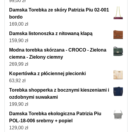
99,00
zł
Damska Torebka ze skóry Patrizia Piu 02-001
bordo
169,00
zł
Damska listonoszka z nitowaną klapą
159,90
zł
Modna torebka skórzana - CROCO - Zielona
ciemna - Zielony ciemny
269,99
zł
Kopertówka z płóciennej plecionki
63,92
zł
Torebka shopperka z bocznymi kieszeniami i
ozdobnymi suwakami
199,90
zł
Damska Torebka ekologiczna Patrizia Piu
POL-18-006 srebrny + popiel
129,00
zł