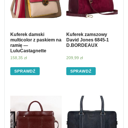
Kuferek damski
Kuferek zamszowy
multicolor z paskiem na
David Jones 6845-1
ramię —
D.BORDEAUX
LuluCastagnette
158,35
zł
209,99
zł
SPRAWDŹ
SPRAWDŹ