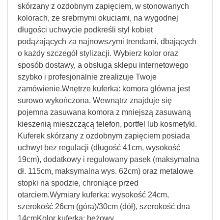
skórzany z ozdobnym zapięciem, w stonowanych
kolorach, ze srebrnymi okuciami, na wygodnej
długości uchwycie podkreśli styl kobiet
podążających za najnowszymi trendami, dbających
o każdy szczegół stylizacji. Wybierz kolor oraz
sposób dostawy, a obsługa sklepu internetowego
szybko i profesjonalnie zrealizuje Twoje
zamówienie.Wnętrze kuferka: komora główna jest
surowo wykończona. Wewnątrz znajduje się
pojemna zasuwana komora z mniejszą zasuwaną
kieszenią mieszczącą telefon, portfel lub kosmetyki.
Kuferek skórzany z ozdobnym zapięciem posiada
uchwyt bez regulacji (długość 41cm, wysokość
19cm), dodatkowy i regulowany pasek (maksymalna
dł. 115cm, maksymalna wys. 62cm) oraz metalowe
stopki na spodzie, chroniące przed
otarciem.Wymiary kuferka: wysokość 24cm,
szerokość 26cm (góra)/30cm (dół), szerokość dna
14cmKolor kuferka: beżowy